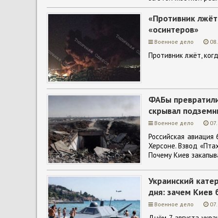
«Противник лжёт»
«осинтеров»
Военное дело
08
Противник лжёт, когд
ФАБы превратили
скрывал подземн
Военное дело
07
Российская авиация 
Херсоне. Взвод «Пта
Почему Киев закапыв
Украинский катер
дня: зачем Киев 
Военное дело
07
Днём 7 августа укра