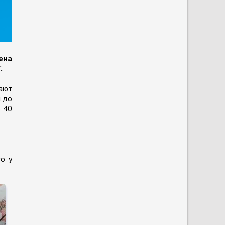
ена
.
кают
и до
о 40
о у