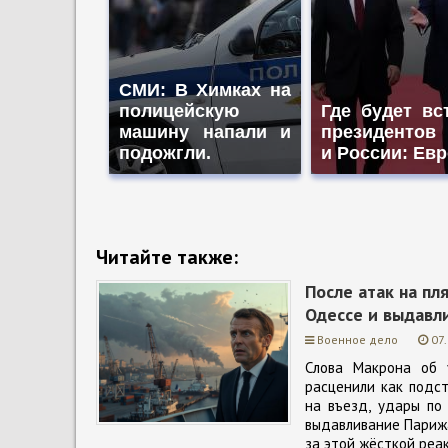
СМИ: В Химках на
полицейскую
Где будет вс
машину напали и
президентов
подожгли.
и России: Ев
Читайте также:
После атак на п
Одессе и выдавл
Военное дело
07
Слова Макрона об 
расценили как подст
на въезд, удары по
выдавливание Парижа
за этой жёсткой реак