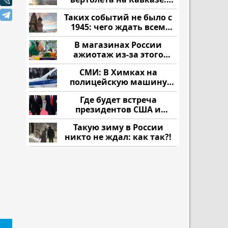
читать здесь
Таких событий не было с
1945: чего ждать всем
нам?
В магазинах России
ажиотаж из-за этого
продукта: что купить?
СМИ: В Химках на
полицейскую машину
напали и подожгли.
Где будет встреча
президентов США и
России: Европа?
Такую зиму в России
никто не ждал: как так?!