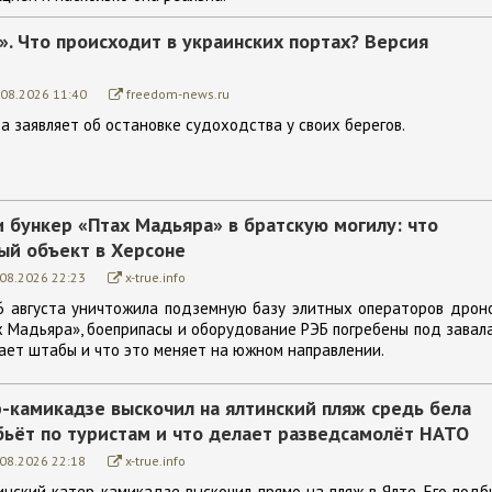
. Что происходит в украинских портах? Версия
.08.2026 11:40
freedom-news.ru
а заявляет об остановке судоходства у своих берегов.
 бункер «Птах Мадьяра» в братскую могилу: что
ый объект в Херсоне
.08.2026 22:23
x-true.info
6 августа уничтожила подземную базу элитных операторов дрон
х Мадьяра», боеприпасы и оборудование РЭБ погребены под завал
ает штабы и что это меняет на южном направлении.
-камикадзе выскочил на ялтинский пляж средь бела
бьёт по туристам и что делает разведсамолёт НАТО
.08.2026 22:18
x-true.info
инский катер-камикадзе выскочил прямо на пляж в Ялте. Его подб