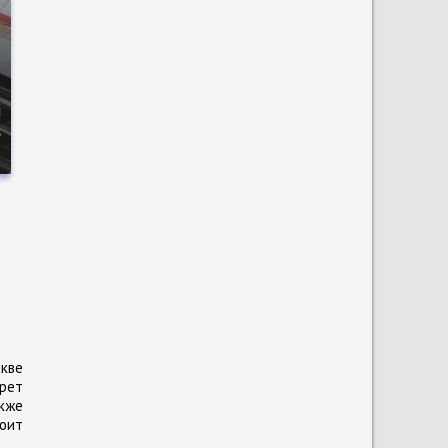
ы
8
кве
прет
кже
тоит