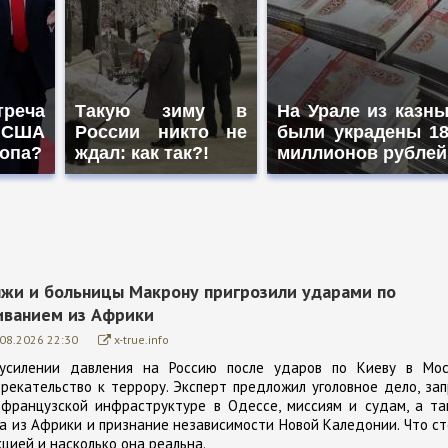
треча
Такую зиму в
На Урале из казн
 США
России никто не
были украдены 1
ропа?
ждал: как так?!
миллионов рублей
ляжи и больницы Макрону пригрозили ударами по
иванием из Африки
.08.2026 22:30
x-true.info
усилении давления на Россию после ударов по Киеву в Мос
рекательство к террору. Эксперт предложил уголовное дело, за
 французской инфраструктуре в Одессе, миссиям и судам, а та
 из Африки и признание независимости Новой Каледонии. Что с
цией и насколько она реальна.