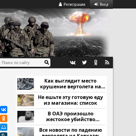
Регистрация
Вход
Как выглядит место
крушение вертолета на
Кавказе: смотреть
Не ешьте эту готовую еду
из магазина: список
В ОАЭ произошло
жестокое убийство
криптомиллионера
Все новости по падению
вертолета на Кавказе: