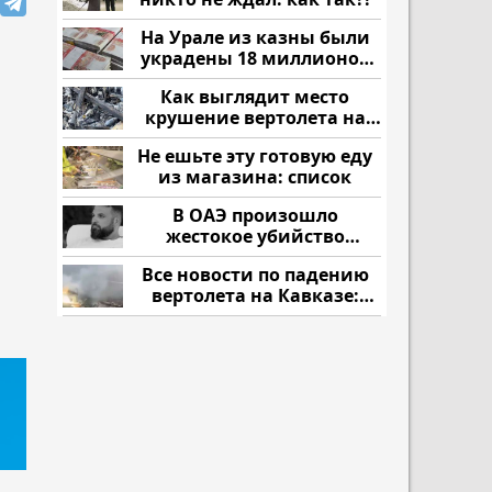
На Урале из казны были
украдены 18 миллионов
рублей
Как выглядит место
крушение вертолета на
Кавказе: смотреть
Не ешьте эту готовую еду
из магазина: список
В ОАЭ произошло
жестокое убийство
криптомиллионера
Все новости по падению
вертолета на Кавказе:
читать здесь