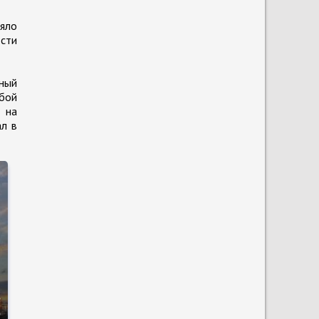
ляло
ости
ный
бой
 на
ал в
е
о