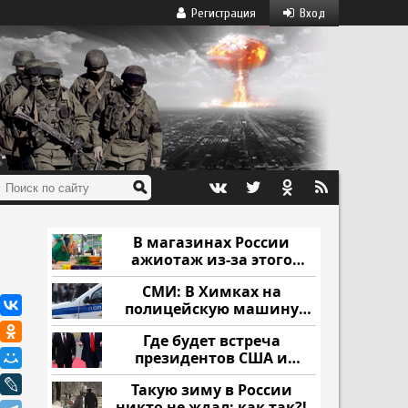
Регистрация
Вход
В магазинах России
ажиотаж из-за этого
продукта: что купить?
СМИ: В Химках на
полицейскую машину
напали и подожгли.
Где будет встреча
президентов США и
России: Европа?
Такую зиму в России
никто не ждал: как так?!