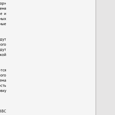
тор»
емя
е и
ных
ные
дут
ого
удут
ской
тся
ного
тема
ость
овку
ВВС