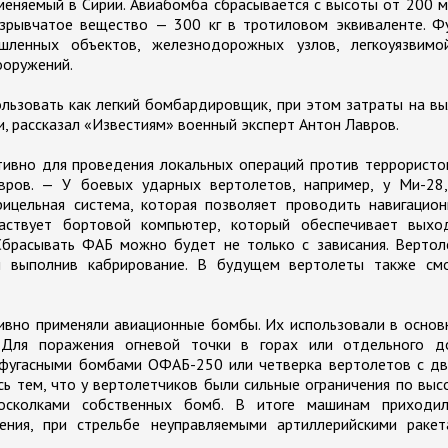
именяемый в Сирии. Авиабомба сбрасывается с высоты от 200 
взрывчатое вещество — 300 кг в тротиловом эквиваленте. Ф
шленных объектов, железнодорожных узлов, легкоуязвимо
ооружений.
льзовать как легкий бомбардировщик, при этом затраты на в
и, рассказал «Известиям» военный эксперт Антон Лавров.
ивно для проведения локальных операций против террористо
авров. — У боевых ударных вертолетов, например, у Ми-28,
ицельная система, которая позволяет проводить навигацион
частвует бортовой компьютер, который обеспечивает выхо
Сбрасывать ФАБ можно будет не только с зависания. Вертол
 и выполнив кабрирование. В будущем вертолеты также смо
тивно применяли авиационные бомбы. Их использовали в осно
Для поражения огневой точки в горах или отдельного д
-фугасными бомбами ОФАБ-250 или четверка вертолетов с дв
ь тем, что у вертолетчиков были сильные ограничения по выс
осколками собственных бомб. В итоге машинам приходил
ния, при стрельбе неуправляемыми артиллерийскими ракет