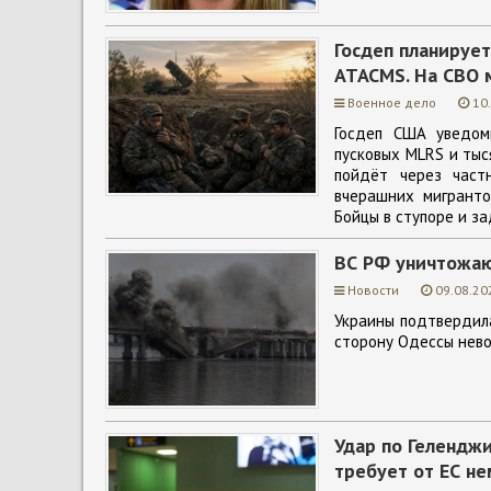
Госдеп планирует
ATACMS. На СВО 
Военное дело
10
Госдеп США уведом
пусковых MLRS и тыс
пойдёт через част
вчерашних мигранто
Бойцы в ступоре и з
ВС РФ уничтожаю
Новости
09.08.20
Украины подтвердила
сторону Одессы нев
Удар по Гелендж
требует от ЕС н