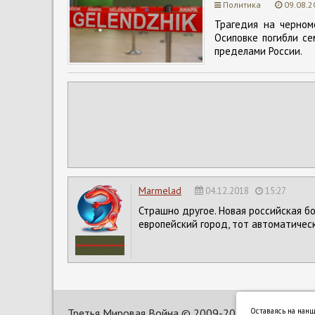
Политика
09.08.2
Трагедия на черном
Осиповке погибли се
пределами России.
Marmelad
04.12.2018
15:27
Страшно другое. Новая российская бо
европейский город, тот автоматическ
Оставаясь на нанш
Третья Мировая Война ©
2009-2025