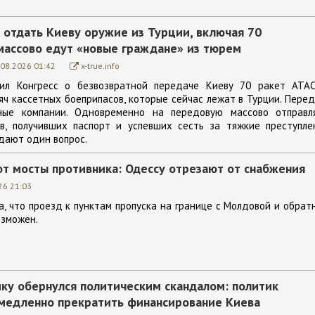
 отдать Киеву оружие из Турции, включая 70
массово едут «новые граждане» из тюрем
.08.2026 01:42
x-true.info
ил Конгресс о безвозвратной передаче Киеву 70 ракет ATAC
яч кассетных боеприпасов, которые сейчас лежат в Турции. Пере
ные компании. Одновременно на передовую массово отправл
в, получивших паспорт и успевших сесть за тяжкие преступлен
адают один вопрос.
т мосты противника: Одессу отрезают от снабжения
26 21:03
, что проезд к пунктам пропуска на границе с Молдовой и обрат
озможен.
ику обернулся политическим скандалом: политик
емедленно прекратить финансирование Киева