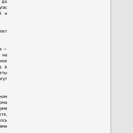
м до
угас
й и
ылет
в —
 на
ное
д в
еты
гут
вном
ома
умя
оте,
ось
ами