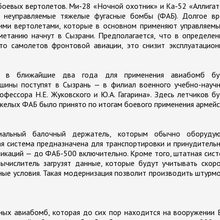
оевых вертолетов. Ми-28 «Ночной охотник» и Ка-52 «Аллига
 неуправляемые тяжелые фугасные бомбы (ФАБ). Долгое вр
ими вертолетами, которые в основном применяют управляемы
етанию начнут в Сызрани. Предполагается, что в определен
то самолетов фронтовой авиации, это снизит эксплуатацион
ы, в ближайшие два года для применения авиабомб бу
шины поступят в Сызрань — в филиал военного учебно-научн
фессора Н.Е. Жуковского и Ю.А. Гагарина». Здесь летчиков б
желых ФАБ было принято по итогам боевого применения армей
иальный балочный держатель, которым обычно оборудую
ая система предназначена для транспортировки и принудитель
каций — до ФАБ-500 включительно. Кроме того, штатная сис
ычислитель загрузят данные, которые будут учитывать скор
ные условия. Такая модернизация позволит производить штурм
ых авиабомб, которая до сих пор находится на вооружении 