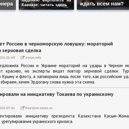
падению вертолета на
онера
ждать всем нам?
Кавказе: читать здесь
нет Россию в черноморскую ловушку: мораторий
 зерновая сделка
026 01:49
x-true.info
редложила России и Украине мораторий на удары в Черном мо
ат красиво, но эксперты видят повтор зерновой сделки: Тур
о Крыму и флоту, а заговорила лишь после того, как российские у
азбираем, зачем Эрдогану снова нужна эта схема.
гировали на инициативу Токаева по украинскому
026 07:41
freedom-news.ru
ентировали инициативу президента Казахстана Касым-Жома
 урегулирования украинского кризиса.