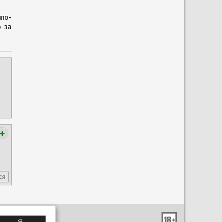
по-
о за
ся