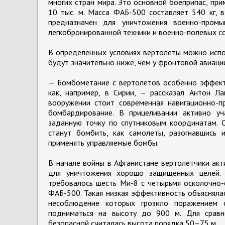
многих стран мира. Это основной боеприпас, пр
10 тыс. м. Масса ФАБ-500 составляет 540 кг, 
предназначен для уничтожения военно-промы
легкобронированной техники и военно-полевых с
В определенных условиях вертолеты можно испо
будут значительно ниже, чем у фронтовой авиаци
— Бомбометание с вертолетов особенно эффект
как, например, в Сирии, — рассказал Антон Л
вооружении стоит современная навигационно-пр
бомбардирование. В прицеливании активно у
заданную точку по спутниковым координатам. 
станут бомбить, как самолеты, разогнавшись
применять управляемые бомбы.
В начале войны в Афганистане вертолетчики ак
для уничтожения хорошо защищенных целей. 
требовалось шесть Ми-8 с четырьмя осколочно
ФАБ-500. Такая низкая эффективность объяснялас
несоблюдение которых грозило поражением 
подниматься на высоту до 900 м. Для сравне
безопасной считалась высота порядка 50–75 м.