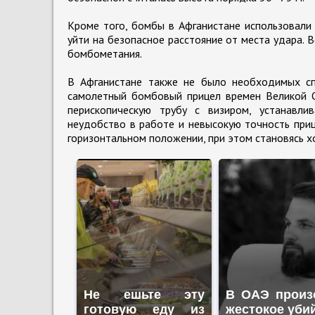
Кроме того, бомбы в Афганистане использовали
уйти на безопасное расстояние от места удара.
бомбометания.
В Афганистане также не было необходимых сп
самолетный бомбовый прицел времен Великой О
перископическую трубу с визиром, устанавл
неудобство в работе и невысокую точность приц
горизонтальном положении, при этом становясь 
Не ешьте эту
В ОАЭ произ
готовую еду из
жестокое уби