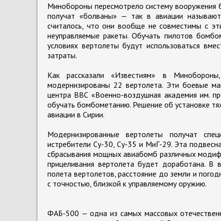
Минобороны пересмотрело систему вооружения б
получат «болваны» — так в авиации называют
считалось, что они вообще не совместимы с эт
неуправляемые ракеты. Обучать пилотов бомбом
условиях вертолеты будут использоваться вмес
затраты.
Как рассказали «Известиям» в Миноборон
модернизированы 22 вертолета. Эти боевые ма
центра ВВС «Военно-воздушная академия им. про
обучать бомбометанию. Решение об установке тя
авиации в Сирии.
Модернизированные вертолеты получат спец
истребители Су-30, Су-35 и МиГ-29. Эта подвесн
сбрасывания мощных авиабомб различных модифи
прицеливания вертолета будет доработана. В в
полета вертолетов, расстояние до земли и погод
с точностью, близкой к управляемому оружию.
ФАБ-500 — одна из самых массовых отечественн