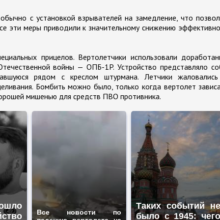
 обычно с установкой взрывателей на замедление, что позво
 Все эти меры приводили к значительному снижению эффективн
ециальных прицелов. Вертолетчики использовали доработан
течественной войны — ОПБ-1P. Устройство представляло со
ивавшуюся рядом с креслом штурмана. Летчики жаловались
еливания. Бомбить можно было, только когда вертолет завис
хорошей мишенью для средств ПВО противника.
ошло
Таких событий н
Все новости по
йство
было с 1945: чег