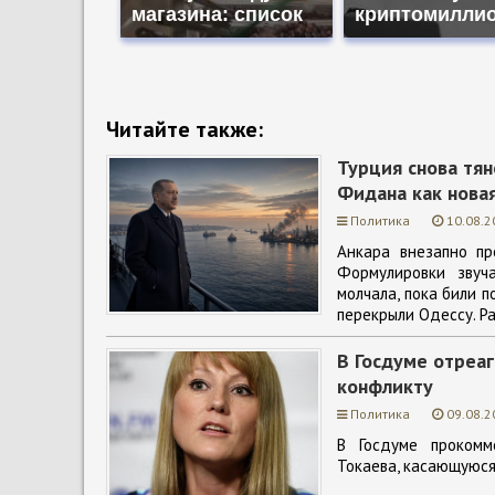
магазина: список
криптомилли
Читайте также:
Турция снова тя
Фидана как новая
Политика
10.08.2
Анкара внезапно п
Формулировки звуч
молчала, пока били п
перекрыли Одессу. Р
В Госдуме отреа
конфликту
Политика
09.08.2
В Госдуме прокомм
Токаева, касающуюся