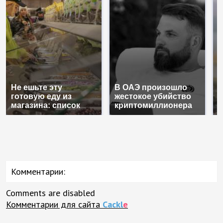
Не ешьте эту
В ОАЭ произошло
В
готовую еду из
жестокое убийство
п
магазина: список
криптомиллионера
К
Комментарии:
Comments are disabled
Комментарии для сайта
Cackl
e