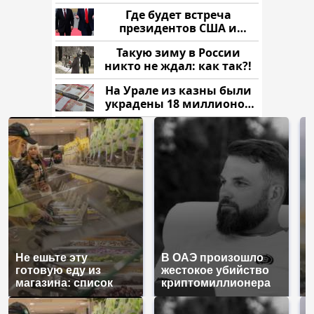
напали и подожгли.
Где будет встреча
президентов США и
России: Европа?
Такую зиму в России
никто не ждал: как так?!
На Урале из казны были
украдены 18 миллионов
рублей
Не ешьте эту
В ОАЭ произошло
В
готовую еду из
жестокое убийство
п
магазина: список
криптомиллионера
К