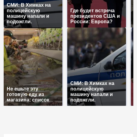
СМИ: В Химках на
полицейскую
Где будет встреча
Т
машину напали и
президентов США и
н
подожгли.
России: Европа?
т
СМИ: В Химках на
Не ешьте эту
полицейскую
Г
готовую еду из
машину напали и
п
магазина: список
подожгли.
Р