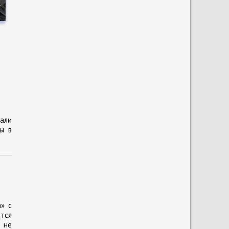
а
али
ы в
а» с
ётся
 не