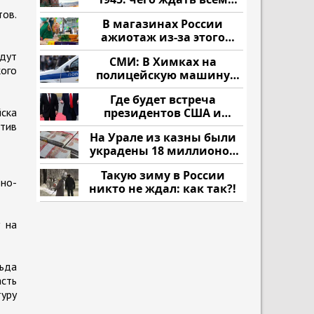
нам?
тов.
В магазинах России
ажиотаж из-за этого
продукта: что купить?
дут
СМИ: В Химках на
ого
полицейскую машину
напали и подожгли.
Где будет встреча
йска
президентов США и
России: Европа?
тив
На Урале из казны были
украдены 18 миллионов
рублей
Такую зиму в России
но-
никто не ждал: как так?!
 на
льда
сть
туру