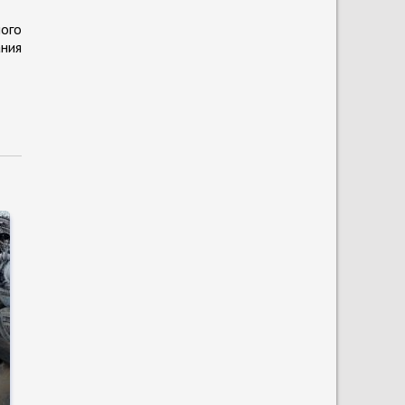
ного
ания
о