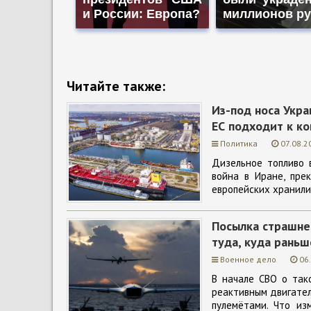
и России: Европа?
миллионов р
Читайте также:
Из-под носа Укра
ЕС подходит к к
Политика
07.08.2
Дизельное топливо 
война в Иране, пре
европейских хранили
Посылка страшнее
туда, куда раньш
Военное дело
06
В начале СВО о так
реактивным двигателе
пулемётами. Что из