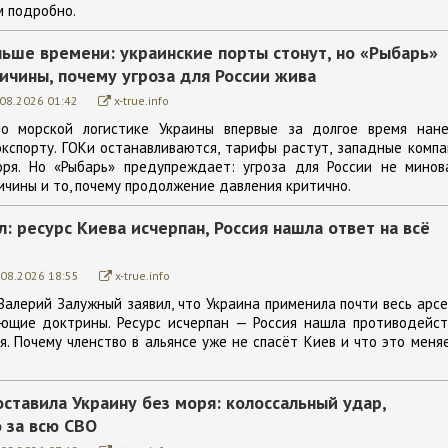
м подробно.
ньше времени: украинские порты стонут, но «Рыбарь»
ичины, почему угроза для России жива
.08.2026 01:42
x-true.info
по морской логистике Украины впервые за долгое время нане
кспорту. ГОКи останавливаются, тарифы растут, западные комп
оря. Но «Рыбарь» предупреждает: угроза для России не минова
ичины и то, почему продолжение давления критично.
: ресурс Киева исчерпан, Россия нашла ответ на всё
.08.2026 18:55
x-true.info
Валерий Залужный заявил, что Украина применила почти весь арс
ющие доктрины. Ресурс исчерпан — Россия нашла противодейст
. Почему членство в альянсе уже не спасёт Киев и что это меня
ставила Украину без моря: колоссальный удар,
 за всю СВО