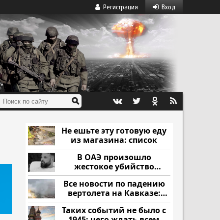
Регистрация
Вход
Не ешьте эту готовую еду
из магазина: список
В ОАЭ произошло
жестокое убийство
криптомиллионера
Все новости по падению
вертолета на Кавказе:
читать здесь
Таких событий не было с
1945: чего ждать всем