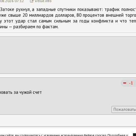
.08.2026 07:12
x-true.info
 Затоке рухнул, а западные спутники показывают: трафик полно
уже свыше 20 миллиардов долларов, 80 процентов внешней торг
му этот удар стал самым сильным за годы конфликта и что теп
ины — разбираем по фактам.
-1
вовать за чужой счет
Пожаловать
ем сайте, вы соглашаетесь с условиями использования файлов coocies.
Подробнее о