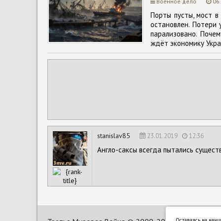
Военное дело
06
Порты пусты, мост в
остановлен. Потери 
парализовано. Поче
ждёт экономику Укра
stanislav85
23.01.2019
12:36
Англо-саксы всегда пытались сущест
Оставаясь на нанш