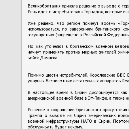
Великобритания приняла решение о выводе с тер
Речь идет о истребителях «Торнадо», которые в
Уже решено, что регион покинут восемь «Тор
использоваться, по заверениям британского ко
государства» (запрещено в Российской Федерации
Но, как уточняют в британском военном ведомс
начнут применять против мирных жителей химич
войск Дамаска.
Помимо шести истребителей, Королевские ВВС В
ударных беспилотных летательных аппаратов Reap
В настоящее время в Сирии дислоцируется как
американской военной базе в Эт-Танфе, а также н
Решение о сокращении британского присутствия
Трампа о выводе из Сирии американских войс
военной инфраструктуры НАТО в Сирии. Поэтому
обслуживать будет некому.