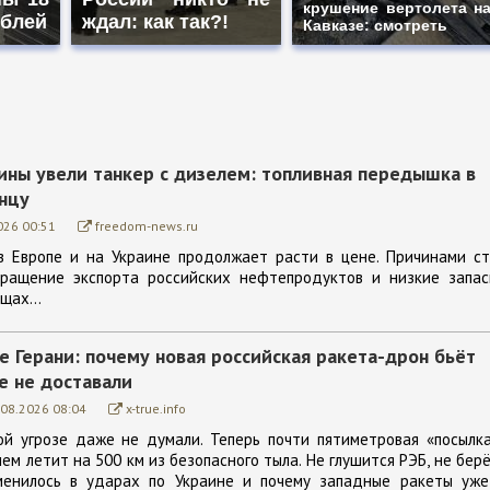
крушение вертолета н
ублей
ждал: как так?!
Кавказе: смотреть
ины увели танкер с дизелем: топливная передышка в
онцу
026 00:51
freedom-news.ru
в Европе и на Украине продолжает расти в цене. Причинами ст
кращение экспорта российских нефтепродуктов и низкие запас
щах...
 Герани: почему новая российская ракета-дрон бьёт
е не доставали
.08.2026 08:04
x-true.info
ой угрозе даже не думали. Теперь почти пятиметровая «посылк
м летит на 500 км из безопасного тыла. Не глушится РЭБ, не бер
менилось в ударах по Украине и почему западные ракеты уже