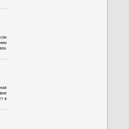
сли
ании
ла.
енал
вие
ет в