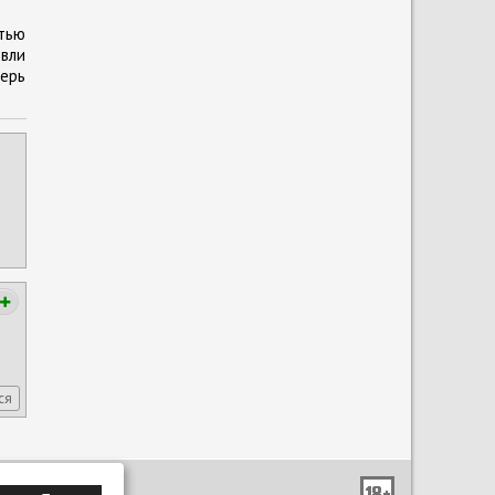
стью
овли
ерь
ся