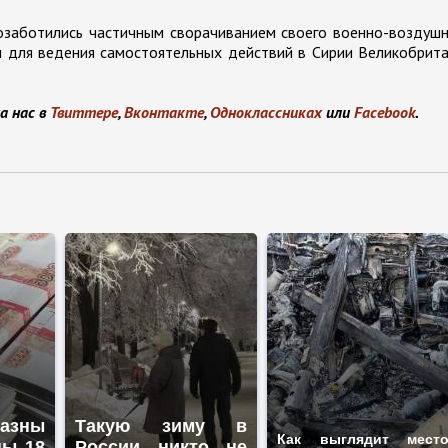
озаботились частичным сворачиванием своего военно-воздуш
ми для ведения самостоятельных действий в Сирии Великобрит
а нас в
Твиттере
,
Вконтакте
,
Одноклассниках
или
Facebook
.
казны
Такую зиму в
Как выглядит мест
ны 18
России никто не