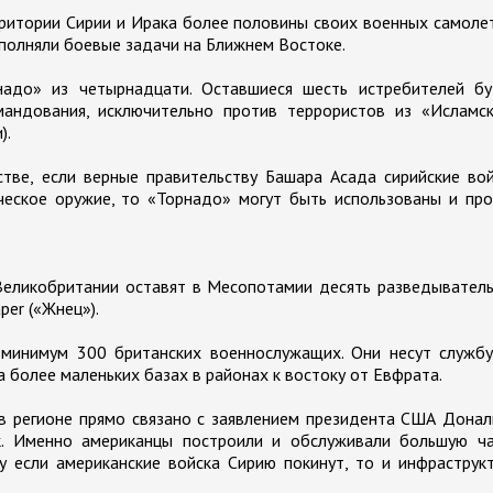
ритории Сирии и Ирака более половины своих военных самоле
ыполняли боевые задачи на Ближнем Востоке.
надо» из четырнадцати. Оставшиеся шесть истребителей бу
мандования, исключительно против террористов из «Исламск
).
тве, если верные правительству Башара Асада сирийские во
еское оружие, то «Торнадо» могут быть использованы и про
еликобритании оставят в Месопотамии десять разведыватель
er («Жнец»).
 минимум 300 британских военнослужащих. Они несут службу
а более маленьких базах в районах к востоку от Евфрата.
 в регионе прямо связано с заявлением президента США Дона
к. Именно американцы построили и обслуживали большую ча
 если американские войска Сирию покинут, то и инфраструк