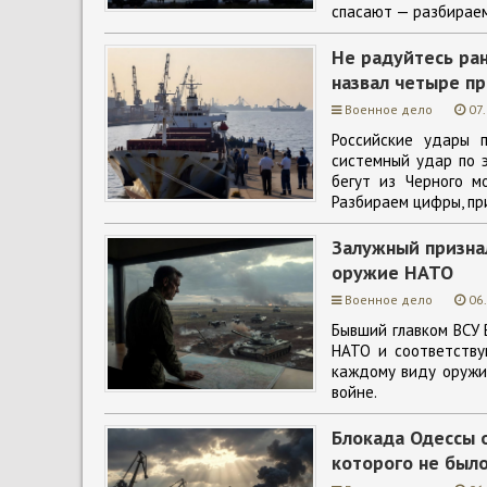
спасают — разбирае
Не радуйтесь ра
назвал четыре пр
Военное дело
07
Российские удары 
системный удар по э
бегут из Черного м
Разбираем цифры, пр
Залужный признал
оружие НАТО
Военное дело
06
Бывший главком ВСУ 
НАТО и соответству
каждому виду оружия
войне.
Блокада Одессы о
которого не было