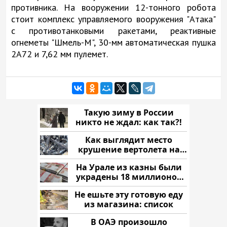
противника. На вооружении 12-тонного робота
стоит комплекс управляемого вооружения "Атака"
с противотанковыми ракетами, реактивные
огнеметы "Шмель-М", 30-мм автоматическая пушка
2А72 и 7,62 мм пулемет.
Такую зиму в России
никто не ждал: как так?!
Как выглядит место
крушение вертолета на
Кавказе: смотреть
На Урале из казны были
украдены 18 миллионов
рублей
Не ешьте эту готовую еду
из магазина: список
В ОАЭ произошло