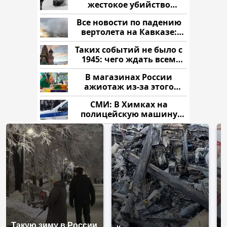
жестокое убийство
криптомиллионера
Все новости по падению
вертолета на Кавказе:
читать здесь
Таких событий не было с
1945: чего ждать всем
нам?
В магазинах России
ажиотаж из-за этого
продукта: что купить?
СМИ: В Химках на
полицейскую машину
напали и подожгли.
Такую зиму в России
Н