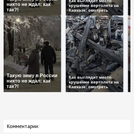
Как выглядит место
никто не ждал: как
б
крушение вертолета на
так?!
м
Кавказе: смотреть
Такую зиму в России
Н
Как выглядит место
никто не ждал: как
б
крушение вертолета на
так?!
м
Кавказе: смотреть
Комментарии: