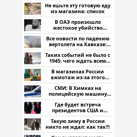
Не ешьте эту готовую еду
из магазина: список
В ОАЭ произошло
жестокое убийство
криптомиллионера
Все новости по падению
вертолета на Кавказе:
читать здесь
Таких событий не было с
1945: чего ждать всем
нам?
В магазинах России
ажиотаж из-за этого
продукта: что купить?
СМИ: В Химках на
полицейскую машину
напали и подожгли.
Где будет встреча
президентов США и
России: Европа?
Такую зиму в России
никто не ждал: как так?!