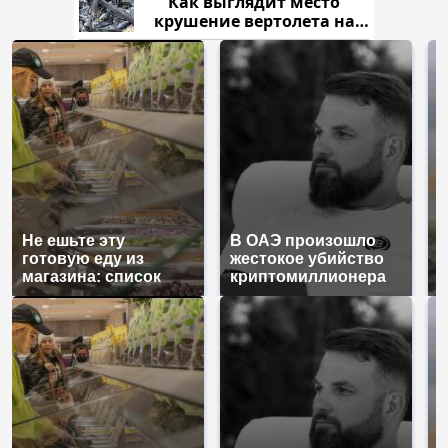
Как выглядит место
крушение вертолета на
Кавказе: смотреть
Не ешьте эту
В ОАЭ произошло
В
готовую еду из
жестокое убийство
п
магазина: список
криптомиллионера
К