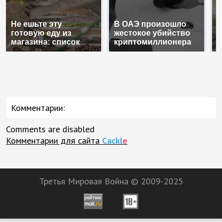
Не ешьте эту
В ОАЭ произошло
В
готовую еду из
жестокое убийство
п
магазина: список
криптомиллионера
К
Комментарии:
Comments are disabled
Комментарии для сайта
Cackl
e
Третья Мировая Война © 2009-2025