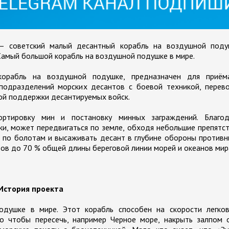
 советский малый десантный корабль на воздушной поду
Самый большой корабль на воздушной подушке в мире.
орабль на воздушной подушке, предназначен для приём
подразделений морских десантов с боевой техникой, перево
вой поддержки десантируемых войск.
ртировку мин и постановку минных заграждений. Благод
и, может передвигаться по земле, обходя небольшие препятс
я по болотам и высаживать десант в глубине обороны противн
в до 70 % общей длины береговой линии морей и океанов мир
История проекта
душке в мире. Этот корабль способен на скорости легков
о чтобы пересечь, например Черное море, накрыть залпом о