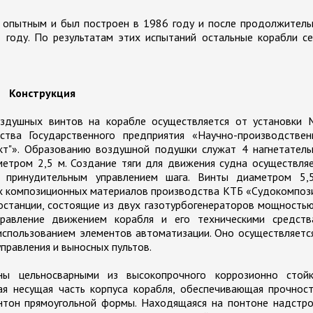
опытным и был построен в 1986 году и после продолжитель
году. По результатам этих испытаний остальные корабли се
Конструкция
здушных винтов на корабле осуществляется от установки 
тва Государственного предприятия «Научно-производствен
кт"». Образованию воздушной подушки служат 4 нагнетатель
етром 2,5 м. Создание тяги для движения судна осуществля
 принудительным управлением шага. Винты диаметром 5,
ых композиционных материалов производства КТБ «Судокомпоз
останции, состоящие из двух газотурбогенераторов мощность
равление движением корабля и его техническими средств
использованием элементов автоматизации. Оно осуществляетс
управления и выносных пультов.
ы цельносварными из высокопрочного коррозионно стойк
ая несущая часть корпуса корабля, обеспечивающая прочнос
нтон прямоугольной формы. Находящаяся на понтоне надстро