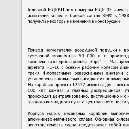
Головной МДКВП под номером МДК-95 являлся 
испытаний вошёл в боевой состав ВМФ в 1988 
получили некоторые изменения в конструкции.
Привод нагнетателей воздушной подушки и во
суммарной мощностью 50 000 л. с. производс
комплекс газотурбостроения „Зоря" — „Машпрое
агрегата НО-10 с осевым рабочим колесом диам
тремя 4-лопастными реверсивными винтами с
установлены в кольцевых насадках из полимерн
На кораблях проекта 12322 имеются две электр
100 кВт каждая и главных распредщитов. Уп
происходит централизованно, дистанционно и с 
главного командного пункта, центрального поста 
Корпуса малых десантных кораблей выполнен
алюминиево-магниевого сплава. Основная силов
непотопляемость судна, представляет собой по