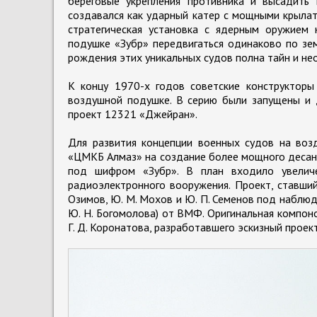
береговые укрепления противника и высадить 
создавался как ударный катер с мощными крылат
стратегическая установка с ядерным оружием 
подушке «Зубр» передвигаться одинаково по зе
рождения этих уникальных судов полна тайн и не
К концу 1970-х годов советские конструктор
воздушной подушке. В серию были запущены и д
проект 12321 «Джейран».
Для развития концепции военных судов на во
«ЦМКБ Алмаз» на создание более мощного десантн
под шифром «Зубр». В план входило увеличе
радиоэлектронного вооружения. Проект, ставший
Озимов, Ю. М. Мохов и Ю. П. Семенов под наблюде
Ю. Н. Богомолова) от ВМФ. Оригинальная компоно
Г. Д. Коронатова, разработавшего эскизный проект