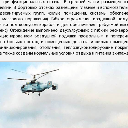
 три функциональных отсека. В средней части размещён от
елями. В бортовых отсеках размещены главные и вспомогател
 десантируемых групп, жилые помещения, системы обеспече
массового поражения). Гибкое ограждение воздушной поду
шки под корпусом корабля и для обеспечения требуемой выс
енс). Ограждение выполнено двухъярусным: с гибким ресивер
екционированием воздушной подушки продольным и попереч
 на боевых постах, в помещениях десанта и жилых помещен
ндиционирования, отопления, теплозвукоизолирующие покрыт
а также созданы нормальные условия отдыха и питания экипажа