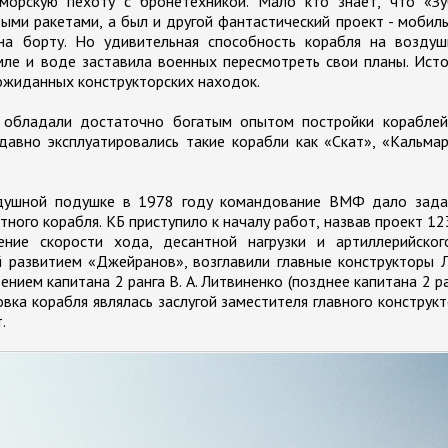
морскую пехоту с бронетехникой. Мало кто знает, что «Зу
ыми ракетами, а был и другой фантастический проект - мобил
на борту. Но удивительная способность корабля на воздуш
мле и воде заставила военных пересмотреть свои планы. Ист
ожиданных конструкторских находок.
ы обладали достаточно богатым опытом постройки кораблей
авно эксплуатировались такие корабли как «Скат», «Кальма
здушной подушке в 1978 году командование ВМФ дало зада
ого корабля. КБ приступило к началу работ, назвав проект 1
ние скорости хода, десантной нагрузки и артиллерийског
 развитием «Джейранов», возглавили главные конструкторы Л
нием капитана 2 ранга В. А. Литвиненко (позднее капитана 2 р
вка корабля являлась заслугой заместителя главного конструк
.