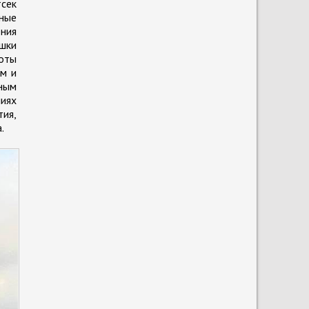
сек
ьные
ния
шки
оты
ом и
ным
иях
ия,
.