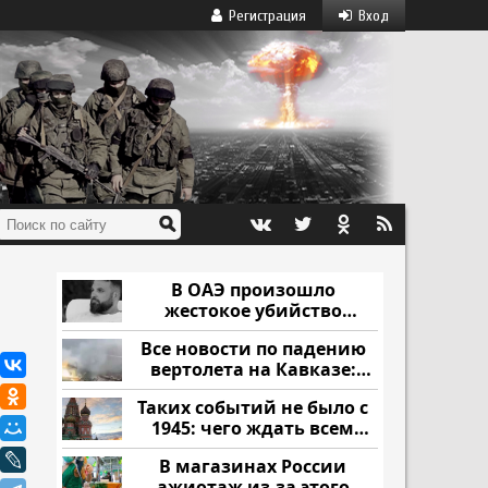
Регистрация
Вход
В ОАЭ произошло
жестокое убийство
криптомиллионера
Все новости по падению
вертолета на Кавказе:
читать здесь
Таких событий не было с
1945: чего ждать всем
нам?
В магазинах России
ажиотаж из-за этого