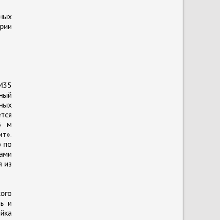
ных
рии
М35
ный
ных
ется
5 м
ит».
ю по
ами
я из
ого
ть и
йка