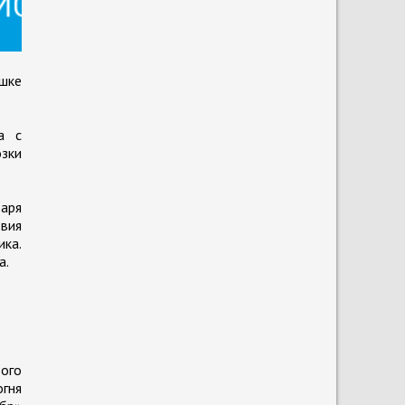
шке
а с
зки
аря
твия
ика.
а.
ого
гня