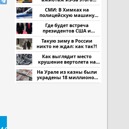
продукта: что купить?
СМИ: В Химках на
полицейскую машину
напали и подожгли.
Где будет встреча
президентов США и
России: Европа?
Такую зиму в России
никто не ждал: как так?!
Как выглядит место
крушение вертолета на
Кавказе: смотреть
На Урале из казны были
украдены 18 миллионов
рублей