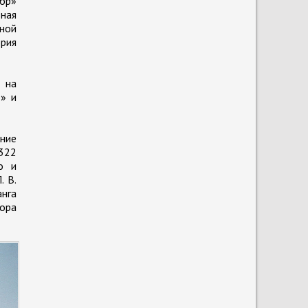
бр»
ьная
ной
ория
 на
р» и
ние
2322
о и
. В.
анга
тора