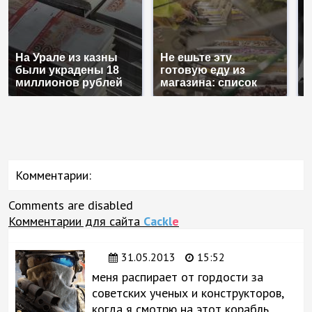
На Урале из казны
Не ешьте эту
В
были украдены 18
готовую еду из
ж
миллионов рублей
магазина: список
к
Комментарии:
Comments are disabled
Комментарии для сайта
Cackl
e
31.05.2013
15:52
меня распирает от гордости за
советских ученых и конструкторов,
когда я смотрю на этот корабль