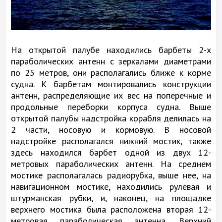
На открытой палубе находились барбеты 2-х
параболических антенн с зеркалами диаметрами
по 25 метров, они располагались ближе к корме
судна. К барбетам монтировались конструкции
антенн, распределяющие их вес на поперечные и
продольные переборки корпуса судна. Выше
открытой палубы надстройка корабля делилась на
2 части, носовую и кормовую. В носовой
надстройке располагался нижний мостик, также
здесь находился барбет одной из двух 12-
метровых параболических антенн. На среднем
мостике располагалась радиорубка, выше нее, на
навигационном мостике, находились рулевая и
штурманская рубки, и, наконец, на площадке
верхнего мостика была расположена вторая 12-
метровая параболическая антенна. Верхний