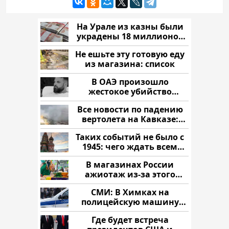
На Урале из казны были
украдены 18 миллионов
рублей
Не ешьте эту готовую еду
из магазина: список
В ОАЭ произошло
жестокое убийство
криптомиллионера
Все новости по падению
вертолета на Кавказе:
читать здесь
Таких событий не было с
1945: чего ждать всем
нам?
В магазинах России
ажиотаж из-за этого
продукта: что купить?
СМИ: В Химках на
полицейскую машину
напали и подожгли.
Где будет встреча