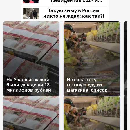
президентов США и
России: Европа?
Такую зиму в России
никто не ждал: как так?!
На Урале из казны
Не ешьте эту
В
были украдены 18
готовую еду из
ж
миллионов рублей
магазина: список
к