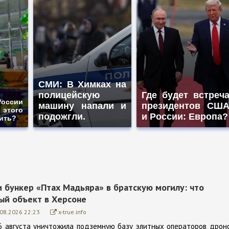
СМИ: В Химках на
полицейскую
Где будет встреч
оссии
машину напали и
президентов СШ
этого
подожгли.
и России: Европа?
пить?
 бункер «Птах Мадьяра» в братскую могилу: что
ый объект в Херсоне
.08.2026 22:23
x-true.info
6 августа уничтожила подземную базу элитных операторов дрон