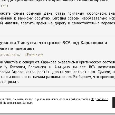
 17:51
расить самый обычный день, стать приятным сюрпризом, зна
нением к важному событию. Сегодня совсем необязательно иск
й магазин, тратить время на дорогу и самостоятельно перевоз
участка 7 августа: что грозит ВСУ под Харьковом и
уже не помогают
.08.2026 14:16
x-true.info
ри участка к северу от Харькова оказались в критическом состоя
ие у Гоптовки, Волчанска и Анищино лишает ВСУ возможно
рвами. Угроза котла растёт, дроны уже летают над Сумами, а
тантиновки части начали разваливаться. Разбираем, что происх
это грозит.
ем сайте, вы соглашаетесь с условиями использования файлов coocies.
Подробнее о
ки персональных данных
.