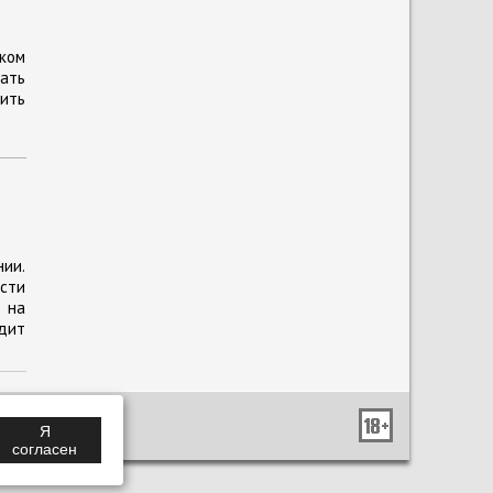
ком
ать
ить
нии.
сти
 на
одит
Я
согласен