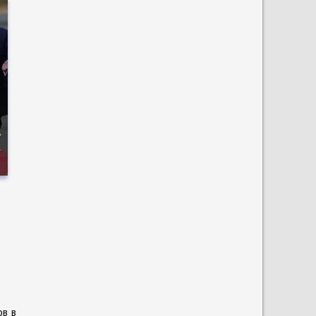
а
А
ов в