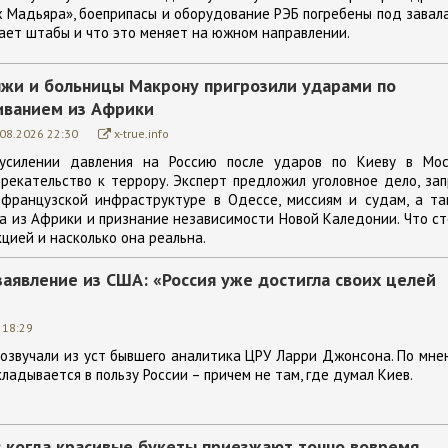
х Мадьяра», боеприпасы и оборудование РЭБ погребены под завал
ает штабы и что это меняет на южном направлении.
ляжи и больницы Макрону пригрозили ударами по
иванием из Африки
.08.2026 22:30
x-true.info
усилении давления на Россию после ударов по Киеву в Мос
рекательство к террору. Эксперт предложил уголовное дело, за
 французской инфраструктуре в Одессе, миссиям и судам, а та
 из Африки и признание независимости Новой Каледонии. Что с
цией и насколько она реальна.
явление из США: «Россия уже достигла своих целей
 18:29
розвучали из уст бывшего аналитика ЦРУ Ларри Джонсона. По мн
кладывается в пользу России – причем не там, где думал Киев.
: когда красивые букеты приезжают точно вовремя