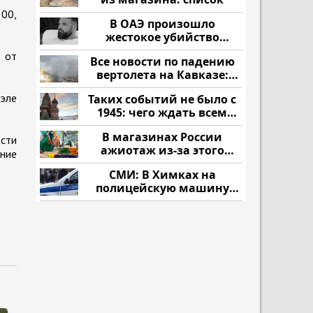
00,
В ОАЭ произошло
жестокое убийство
криптомиллионера
 от
Все новости по падению
вертолета на Кавказе:
читать здесь
уэле
Таких событий не было с
1945: чего ждать всем
нам?
В магазинах России
сти
ажиотаж из-за этого
ние
продукта: что купить?
СМИ: В Химках на
полицейскую машину
напали и подожгли.