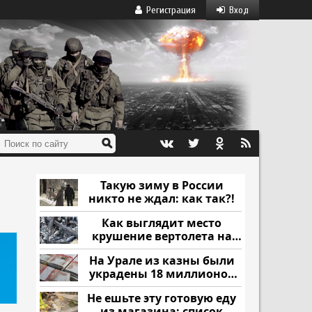
Регистрация
Вход
Такую зиму в России
никто не ждал: как так?!
Как выглядит место
крушение вертолета на
Кавказе: смотреть
На Урале из казны были
украдены 18 миллионов
рублей
Не ешьте эту готовую еду
из магазина: список