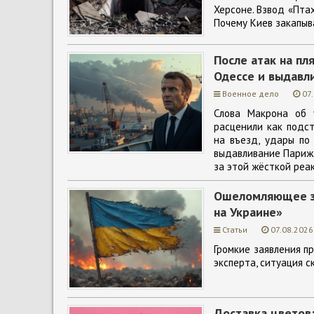
Херсоне. Взвод «Пта
Почему Киев закапыв
После атак на п
Одессе и выдавл
Военное дело
07
Слова Макрона об 
расценили как подст
на въезд, удары по
выдавливание Парижа
за этой жёсткой реак
Ошеломляющее за
на Украине»
Статьи
07.08.2026
Громкие заявления п
эксперта, ситуация с
Доставка цветов