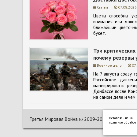
Статьи
07.08.2026
Цветы способны ук
внимания или допол
ближайший цветочны
букет.
Три критических 
почему резервы 
Военное дело
07
На 7 августа сразу т
Российское давлен
маневрировать резе
Донбассе после Конс
на самом деле и чем 
Третья Мировая Война ©
2009-2025
Оставаясь на нанш
политике обработ