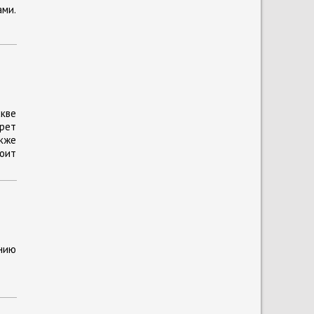
ами.
кве
прет
кже
тоит
ению