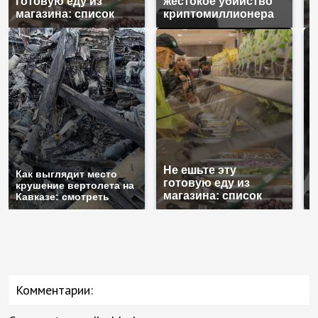
готовую еду из
жестокое убийство
п
магазина: список
криптомиллионера
К
Не ешьте эту
В
Как выглядит место
готовую еду из
ж
крушение вертолета на
магазина: список
к
Кавказе: смотреть
Комментарии: