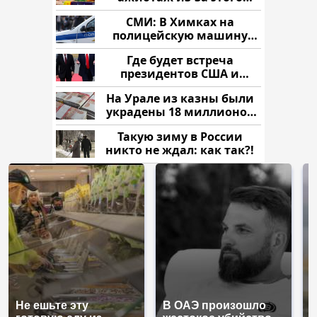
продукта: что купить?
СМИ: В Химках на
полицейскую машину
напали и подожгли.
Где будет встреча
президентов США и
России: Европа?
На Урале из казны были
украдены 18 миллионов
рублей
Такую зиму в России
никто не ждал: как так?!
Не ешьте эту
В ОАЭ произошло
В