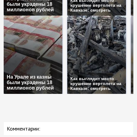
Как выглядит место
В
были украдены 18
крушение вертолета на
п
миллионов рублей
Кавказе: смотреть
К
На Урале из казны
Как выглядит место
В
были украдены 18
крушение вертолета на
п
миллионов рублей
Кавказе: смотреть
К
Комментарии: