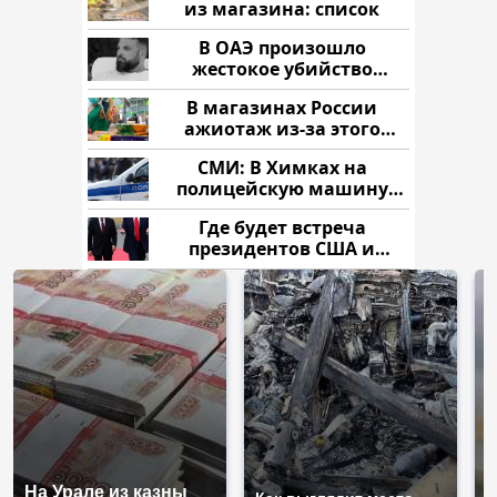
из магазина: список
В ОАЭ произошло
жестокое убийство
криптомиллионера
В магазинах России
ажиотаж из-за этого
продукта: что купить?
СМИ: В Химках на
полицейскую машину
напали и подожгли.
Где будет встреча
президентов США и
России: Европа?
На Урале из казны