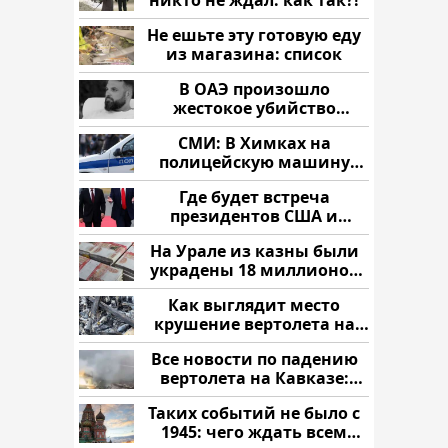
Не ешьте эту готовую еду
из магазина: список
В ОАЭ произошло
жестокое убийство
криптомиллионера
СМИ: В Химках на
полицейскую машину
напали и подожгли.
Где будет встреча
президентов США и
России: Европа?
На Урале из казны были
украдены 18 миллионов
рублей
Как выглядит место
крушение вертолета на
Кавказе: смотреть
Все новости по падению
вертолета на Кавказе:
читать здесь
Таких событий не было с
1945: чего ждать всем