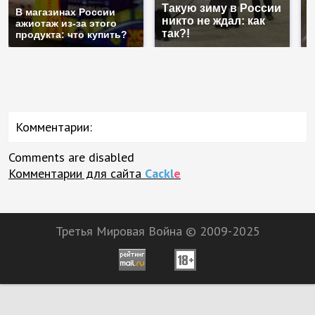
Такую зиму в России
Н
В магазинах России
никто не ждал: как
г
ажиотаж из-за этого
так?!
м
продукта: что купить?
Комментарии:
Comments are disabled
Комментарии для сайта
Cackl
e
Третья Мировая Война © 2009-2025