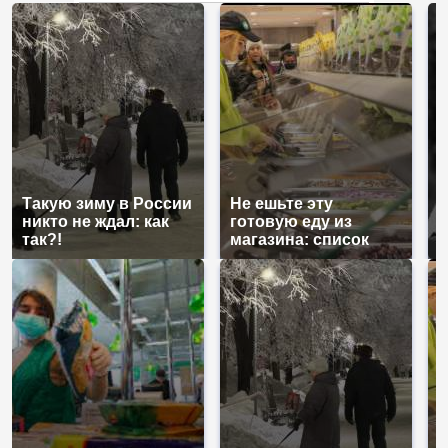
нам?
Такую зиму в России
Не ешьте эту
В
никто не ждал: как
готовую еду из
ж
так?!
магазина: список
к