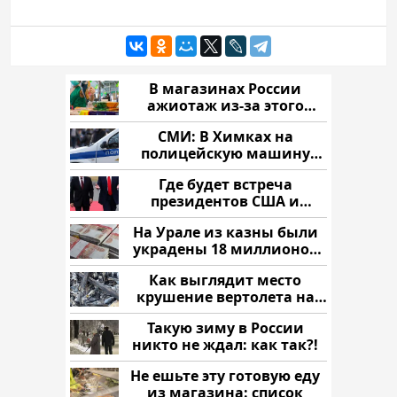
В магазинах России
ажиотаж из-за этого
продукта: что купить?
СМИ: В Химках на
полицейскую машину
напали и подожгли.
Где будет встреча
президентов США и
России: Европа?
На Урале из казны были
украдены 18 миллионов
рублей
Как выглядит место
крушение вертолета на
Кавказе: смотреть
Такую зиму в России
никто не ждал: как так?!
Не ешьте эту готовую еду
из магазина: список