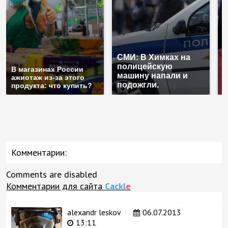
СМИ: В Химках на
полицейскую
Г
В магазинах России
машину напали и
п
ажиотаж из-за этого
подожгли.
Р
продукта: что купить?
Комментарии:
Comments are disabled
Комментарии для сайта
Cackl
e
alexandr leskov
06.07.2013
13:11