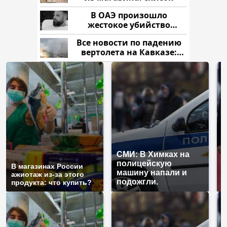
В ОАЭ произошло
жестокое убийство
криптомиллионера
Все новости по падению
вертолета на Кавказе:
читать здесь
СМИ: В Химках на
полицейскую
Г
В магазинах России
машину напали и
п
ажиотаж из-за этого
подожгли.
Р
продукта: что купить?