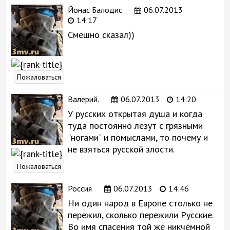
Йонас Балодис
06.07.2013
14:17
Смешно сказал))
Пожаловаться
Валерий.
06.07.2013
14:20
У русских открытая душа и когда
туда постоянно лезут с грязными
"ногами" и помыслами, то почему и
не взяться русской злости.
Пожаловаться
Россия
06.07.2013
14:46
Ни один народ в Европе столько не
пережил, сколько пережили Русские.
Во имя спасения той же никчёмной