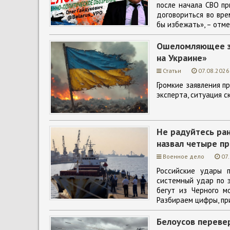
после начала СВО пр
договориться во вре
бы избежать», – отме
Ошеломляющее за
на Украине»
Статьи
07.08.2026
Громкие заявления п
эксперта, ситуация с
Не радуйтесь ра
назвал четыре пр
Военное дело
07
Российские удары 
системный удар по э
бегут из Черного м
Разбираем цифры, пр
Белоусов перевер