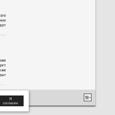
кого
енно
одят
кве
прет
кже
тоит
Я
согласен