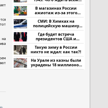
нам?
ает
В магазинах России
ажиотаж из-за этого
продукта: что купить?
тся
СМИ: В Химках на
тот
полицейскую машину
напали и подожгли.
Где будет встреча
а на
президентов США и
России: Европа?
ива
Такую зиму в России
никто не ждал: как так?!
оем
На Урале из казны были
пают
украдены 18 миллионов
рублей