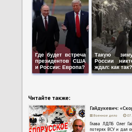
Где будет встреча
Такую зи
президентов США
России никт
и России: Европа?
ждал: как так?
Читайте также:
Гайдукевич: «Ск
Военное дело
07
Глава ЛДПБ Олег Г
потерях ВСУ и дал о