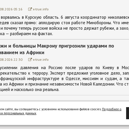
.08.2026 05:16
x-true.info
ворвались в Курскую область. 6 августа координатор николаевс
едев сказал прямо: аплодирую стоя работе Минобороны. Что им
 и почему теперь русские войска не просто держат рубежи, а зах
ка — разбираем на фактах.
ляжи и больницы Макрону пригрозили ударами по
иванием из Африки
.08.2026 22:30
x-true.info
усилении давления на Россию после ударов по Киеву в Мос
рекательство к террору. Эксперт предложил уголовное дело, за
 французской инфраструктуре в Одессе, миссиям и судам, а та
 из Африки и признание независимости Новой Каледонии. Что с
цией и насколько она реальна.
ем сайте, вы соглашаетесь с условиями использования файлов coocies.
Подробнее о
ки персональных данных
.