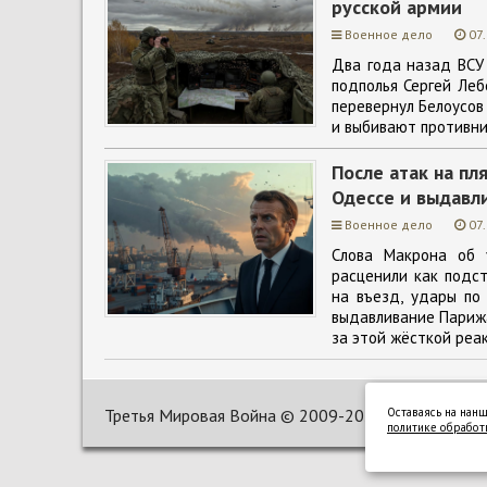
русской армии
Военное дело
07
Два года назад ВСУ 
подполья Сергей Леб
перевернул Белоусов
и выбивают противни
После атак на п
Одессе и выдавл
Военное дело
07
Слова Макрона об 
расценили как подст
на въезд, удары по
выдавливание Парижа
за этой жёсткой реак
Третья Мировая Война ©
2009-2025
Оставаясь на нанш
политике обработ