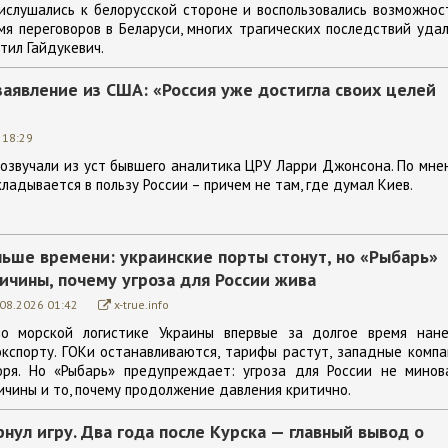
ислушались к белорусской стороне и воспользовались возможно
мя переговоров в Беларуси, многих трагических последствий уда
тил Гайдукевич.
явление из США: «Россия уже достигла своих целей
 18:29
розвучали из уст бывшего аналитика ЦРУ Ларри Джонсона. По мн
кладывается в пользу России – причем не там, где думал Киев.
ньше времени: украинские порты стонут, но «Рыбарь»
ичины, почему угроза для России жива
.08.2026 01:42
x-true.info
по морской логистике Украины впервые за долгое время нане
кспорту. ГОКи останавливаются, тарифы растут, западные комп
оря. Но «Рыбарь» предупреждает: угроза для России не минова
ичины и то, почему продолжение давления критично.
нул игру. Два года после Курска — главный вывод о