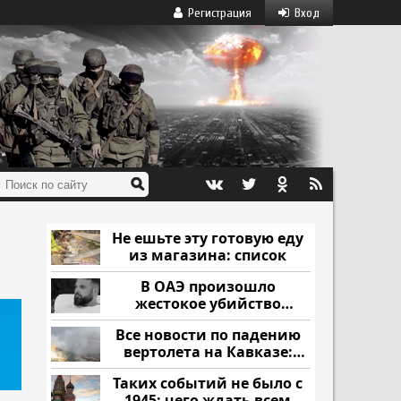
Регистрация
Вход
Не ешьте эту готовую еду
из магазина: список
В ОАЭ произошло
жестокое убийство
криптомиллионера
Все новости по падению
вертолета на Кавказе:
читать здесь
Таких событий не было с
1945: чего ждать всем