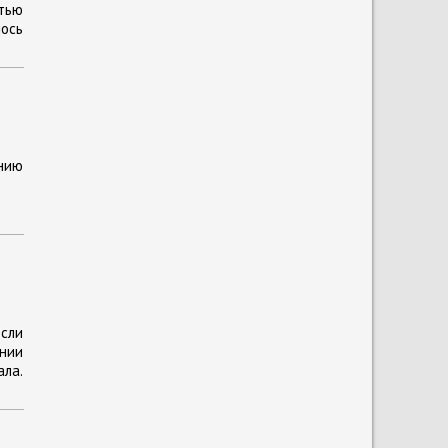
стью
лось
ению
сли
ании
ла.