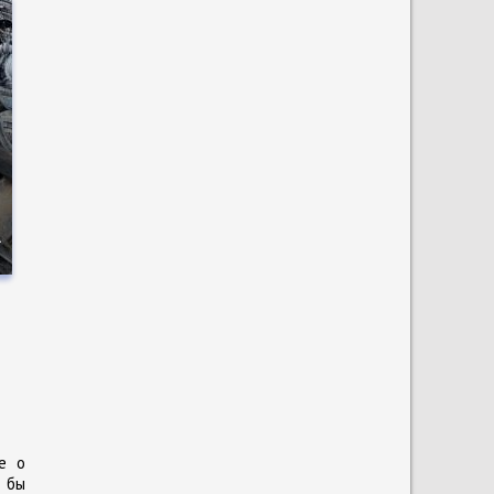
о
а
е о
и бы