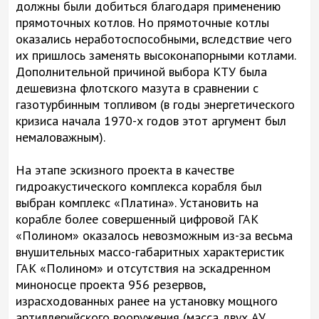
должны были добиться благодаря применению
прямоточных котлов. Но прямоточные котлы
оказались неработоспособными, вследствие чего
их пришлось заменять высоконапорными котлами.
Дополнительной причиной выбора КТУ была
дешевизна флотского мазута в сравнении с
газотурбинным топливом (в годы энергетического
кризиса начала 1970-х годов этот аргумент был
немаловажным).
На этапе эскизного проекта в качестве
гидроакустического комплекса корабля был
выбран комплекс «Платина». Установить на
корабле более совершенный цифровой ГАК
«Полином» оказалось невозможным из-за весьма
внушительных массо-габаритных характеристик
ГАК «Полином» и отсутствия на эскадренном
миноносце проекта 956 резервов,
израсходованных ранее на установку мощного
артиллерийского вооружения (масса двух АУ