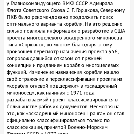
у Главнокомандующего ВМФ СССР Адмирала
Флота Советского Союза С. Г. Горшкова, Северному
ПКБ было рекомендовано продолжить поиск
оптимального варианта корабля. На это решение
сильно повлияла информация о разработке в США
проекта многоцелевого эскадренного миноносца
типа «Спрюэнс»; во многом благодаря этому
произошёл пересмотр назначения проекта 956,
сопровождавшийся отказом от прежней
концепции и приданием кораблю многоцелевых
функций. Изменение назначения корабля нашло
своё отражение в переклассификации проекта из
«корабля огневой поддержки» в «эскадренный
миноносец», как начиная с 1971 года
разрабатываемый проект классифицировался в
большинстве рабочих документов. Несмотря на
это, как «эскадренный миноносец I ранга» он стал
официально классифицироваться только по
классификации, принятой Военно-Морским
Флотом СССР в 1977 году.