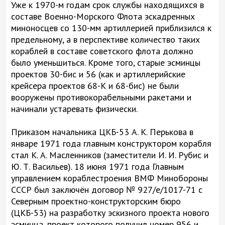
Уже к 1970-м годам срок службы находящихся в
составе Военно-Морского Флота эскадренных
миноносцев со 130-мм артиллерией приблизился к
предельному, а в перспективе количество таких
кораблей в составе советского флота должно
было уменьшиться. Кроме того, старые эсминцы
проектов 30-бис и 56 (как и артиллерийские
крейсера проектов 68-К и 68-бис) не были
вооружены противокорабельными ракетами и
начинали устаревать физически.
Приказом начальника ЦКБ-53 А. К. Перькова в
январе 1971 года главным конструктором корабля
стал К. А. Масленников (заместители И. И. Рубис и
Ю. Т. Васильев). 18 июня 1971 года Главным
управлением кораблестроения ВМФ Минобороны
СССР был заключён договор № 927/е/1017-71 с
Северным проектно-конструкторским бюро
(ЦКБ-53) на разработку эскизного проекта нового
эсминца, проект которого получил номер 956 и