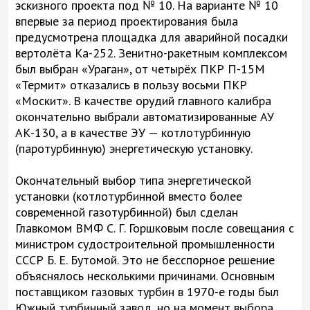
эскизного проекта под № 10. На варианте № 10
впервые за период проектирования была
предусмотрена площадка для аварийной посадки
вертолёта Ка-252. Зенитно-ракетным комплексом
был выбран «Ураган», от четырёх ПКР П-15М
«Термит» отказались в пользу восьми ПКР
«Москит». В качестве орудий главного калибра
окончательно выбрали автоматизированные АУ
АК-130, а в качестве ЭУ — котлотурбинную
(паротурбинную) энергетическую установку.
Окончательный выбор типа энергетической
установки (котлотурбинной вместо более
современной газотурбинной) был сделан
Главкомом ВМФ С. Г. Горшковым после совещания с
министром судостроительной промышленности
СССР Б. Е. Бутомой. Это не бесспорное решение
объяснялось несколькими причинами. Основным
поставщиком газовых турбин в 1970-е годы был
Южный турбинный завод, но на момент выбора