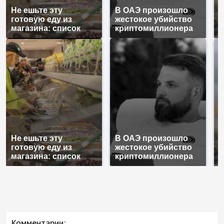
Не ешьте эту
В ОАЭ произошло
В
готовую еду из
жестокое убийство
п
магазина: список
криптомиллионера
К
Не ешьте эту
В ОАЭ произошло
В
готовую еду из
жестокое убийство
п
магазина: список
криптомиллионера
К
Комментарии: