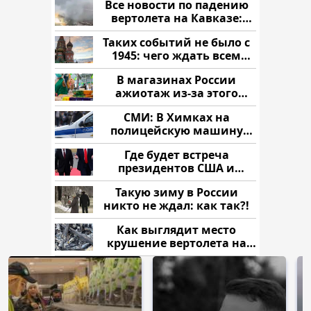
Все новости по падению
вертолета на Кавказе:
читать здесь
Таких событий не было с
1945: чего ждать всем
нам?
В магазинах России
ажиотаж из-за этого
продукта: что купить?
СМИ: В Химках на
полицейскую машину
напали и подожгли.
Где будет встреча
президентов США и
России: Европа?
Такую зиму в России
никто не ждал: как так?!
Как выглядит место
крушение вертолета на
Кавказе: смотреть