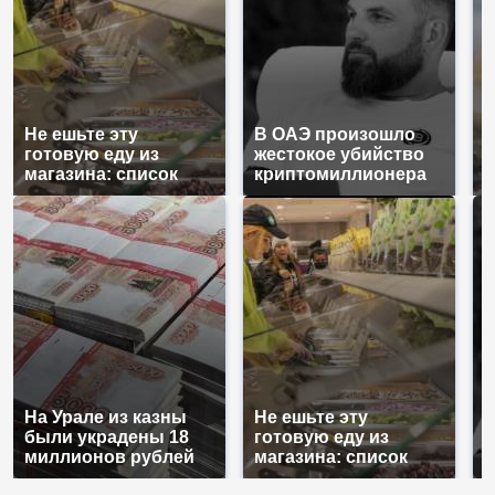
Не ешьте эту
В ОАЭ произошло
В
готовую еду из
жестокое убийство
п
магазина: список
криптомиллионера
К
На Урале из казны
Не ешьте эту
В
были украдены 18
готовую еду из
ж
миллионов рублей
магазина: список
к