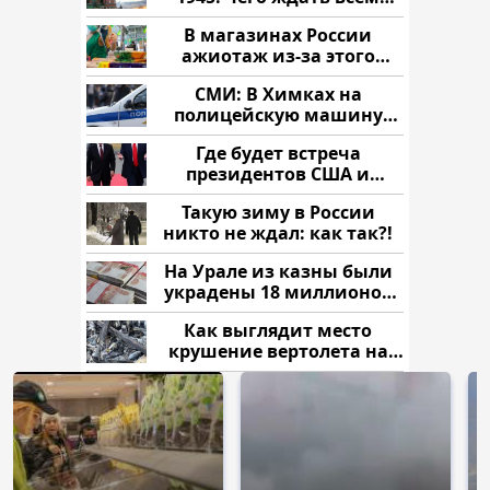
нам?
В магазинах России
ажиотаж из-за этого
продукта: что купить?
СМИ: В Химках на
полицейскую машину
напали и подожгли.
Где будет встреча
президентов США и
России: Европа?
Такую зиму в России
никто не ждал: как так?!
На Урале из казны были
украдены 18 миллионов
рублей
Как выглядит место
крушение вертолета на
Кавказе: смотреть