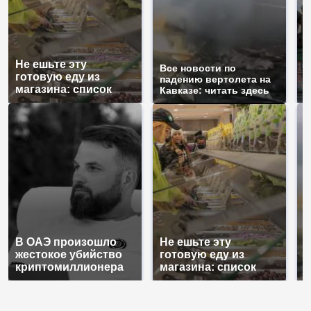
Не ешьте эту
Т
Все новости по
готовую еду из
б
падению вертолета на
магазина: список
ж
Кавказе: читать здесь
В ОАЭ произошло
Не ешьте эту
В
жестокое убийство
готовую еду из
п
криптомиллионера
магазина: список
К