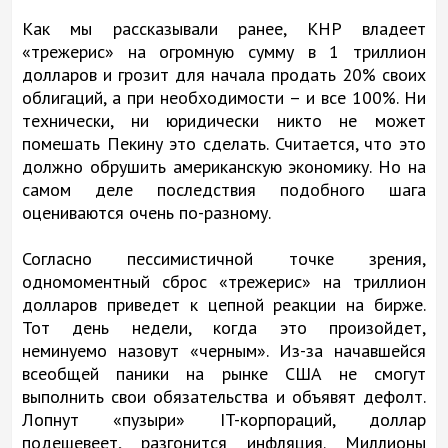
Как мы рассказывали ранее, КНР владеет
«трежерис» на огромную сумму в 1 триллион
долларов и грозит для начала продать 20% своих
облигаций, а при необходимости – и все 100%. Ни
технически, ни юридически никто не может
помешать Пекину это сделать. Считается, что это
должно обрушить американскую экономику. Но на
самом деле последствия подобного шага
оцениваются очень по-разному.
Согласно пессимистичной точке зрения,
одномоментный сброс «трежерис» на триллион
долларов приведет к цепной реакции на бирже.
Тот день недели, когда это произойдет,
неминуемо назовут «черным». Из-за начавшейся
всеобщей паники на рынке США не смогут
выполнить свои обязательства и объявят дефолт.
Лопнут «пузыри» IT-корпораций, доллар
подешевеет, разгонится инфляция. Миллионы