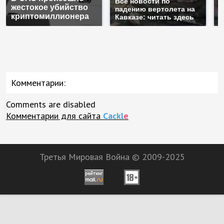
Все новости по
жестокое убийство
б
падению вертолета на
криптомиллионера
ж
Кавказе: читать здесь
Комментарии:
Comments are disabled
Комментарии для сайта
Cackl
e
Третья Мировая Война © 2009-2025