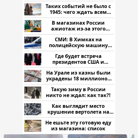
читать здесь
Таких событий не было с
1945: чего ждать всем
нам?
В магазинах России
ажиотаж из-за этого
продукта: что купить?
СМИ: В Химках на
полицейскую машину
напали и подожгли.
Где будет встреча
президентов США и
России: Европа?
На Урале из казны были
украдены 18 миллионов
рублей
Такую зиму в России
никто не ждал: как так?!
Как выглядит место
крушение вертолета на
Кавказе: смотреть
Не ешьте эту готовую еду
из магазина: список