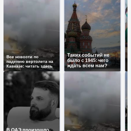
Таких событий не
Все новости по
В
было с 1945: чего
падению вертолета на
а
ждать всем нам?
Кавказе: читать здесь
п
В ОАЭ произошло
Т