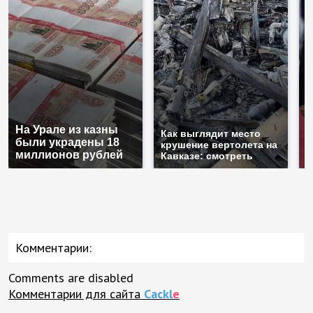
На Урале из казны
Г
Как выглядит место
были украдены 18
п
крушение вертолета на
миллионов рублей
Р
Кавказе: смотреть
Комментарии:
Comments are disabled
Комментарии для сайта
Cackl
e