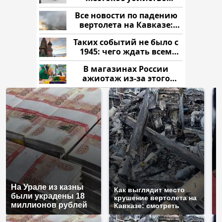
криптомиллионера
Все новости по падению
вертолета на Кавказе:
читать здесь
Таких событий не было с
1945: чего ждать всем
нам?
В магазинах России
ажиотаж из-за этого
продукта: что купить?
На Урале из казны
Г
Как выглядит место
были украдены 18
п
крушение вертолета на
миллионов рублей
Р
Кавказе: смотреть