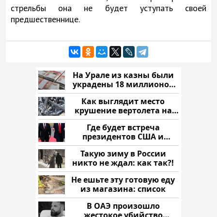
стрельбы она не будет уступать своей
предшественнице.
На Урале из казны были
украдены 18 миллионов
рублей
Как выглядит место
крушение вертолета на
Кавказе: смотреть
Где будет встреча
президентов США и
России: Европа?
Такую зиму в России
никто не ждал: как так?!
Не ешьте эту готовую еду
из магазина: список
В ОАЭ произошло
жестокое убийство