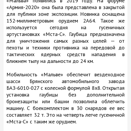
«Мальва» появились в 2019 году. На форуме
«Армия-2020» она была представлена в закрытой
для публики зоне экспозиции. Новинка оснащена
152-миллиметровым орудием 2А64. Такое же
используется сегодня на гусеничных
артустановках «Мста-С». Гаубица предназначена
для уничтожения самых разных целей — от
пехоты и техники противника на передовой до
тактических ядерных средств нападения в
ближнем тылу на дальности до 24 км.
Мобильность «Мальве» обеспечит вездеходное
шасси Брянского автомобильного завода
БАЗ-6010-027 с колесной формулой 8х8. Открытая
установка гаубицы без дополнительной
бронезащиты или башни позволила облегчить
машину. С боекомплектом в 30 снарядов ее вес
составляет 32 т. Это на четверть легче гусеничной
«Мста-С» с таким же орудием.