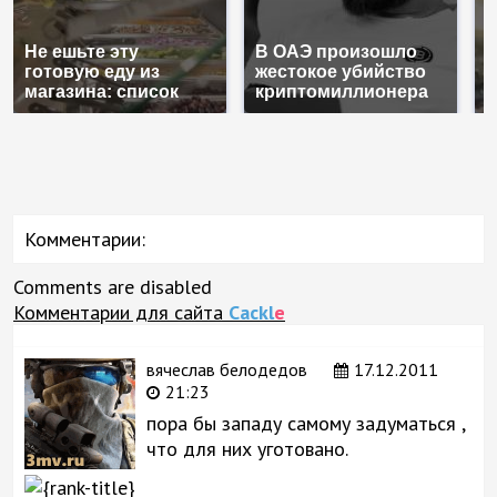
Не ешьте эту
В ОАЭ произошло
В
готовую еду из
жестокое убийство
п
магазина: список
криптомиллионера
К
Комментарии:
Comments are disabled
Комментарии для сайта
Cackl
e
вячеслав белодедов
17.12.2011
21:23
пора бы западу самому задуматься ,
что для них уготовано.