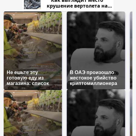
крушение вертолета на
Кавказе: смотреть
Не ешьте эту
В ОАЭ произошло
В
готовую еду из
жестокое убийство
п
магазина: список
криптомиллионера
К