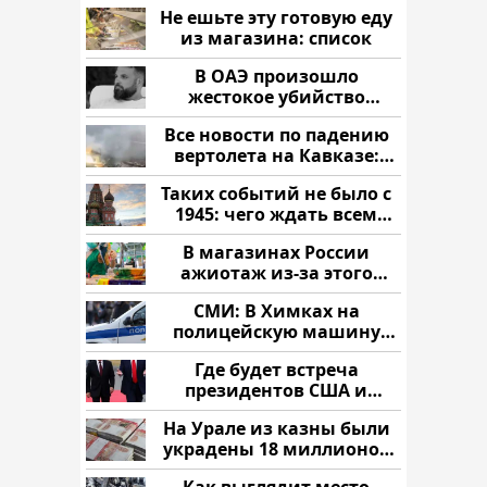
Не ешьте эту готовую еду
из магазина: список
В ОАЭ произошло
жестокое убийство
криптомиллионера
Все новости по падению
вертолета на Кавказе:
читать здесь
Таких событий не было с
1945: чего ждать всем
нам?
В магазинах России
ажиотаж из-за этого
продукта: что купить?
СМИ: В Химках на
полицейскую машину
напали и подожгли.
Где будет встреча
президентов США и
России: Европа?
На Урале из казны были
украдены 18 миллионов
рублей
Как выглядит место