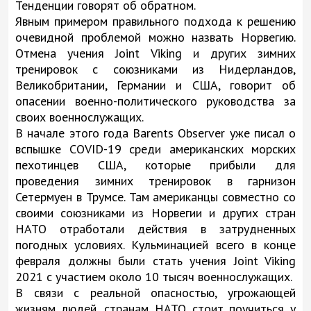
Тенденции говорят об обратном.
Явным примером правильного подхода к решению
очевидной проблемой можно назвать Норвегию.
Отмена учения Joint Viking и других зимних
тренировок с союзниками из Нидерландов,
Великобритании, Германии и США, говорит об
опасении военно-политического руководства за
своих военнослужащих.
В начале этого года Barents Observer уже писал о
вспышке COVID-19 среди американских морских
пехотинцев США, которые прибыли для
проведения зимних тренировок в гарнизон
Сетермуен в Трумсе. Там американцы совместно со
своими союзниками из Норвегии и других стран
НАТО отработали действия в затрудненных
погодных условиях. Кульминацией всего в конце
февраля должны были стать учения Joint Viking
2021 с участием около 10 тысяч военнослужащих.
В связи с реальной опасностью, угрожающей
жизням людей, странам НАТО стоит поучиться у