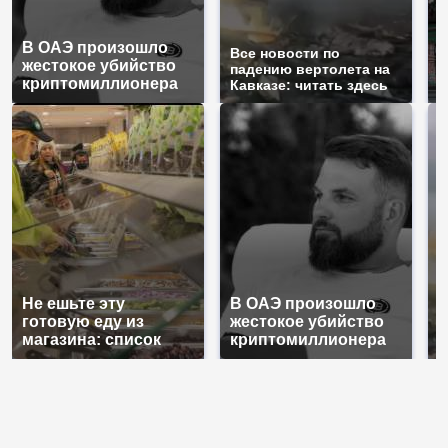
В ОАЭ произошло
Т
Все новости по
жестокое убийство
б
падению вертолета на
криптомиллионера
ж
Кавказе: читать здесь
Не ешьте эту
В ОАЭ произошло
В
готовую еду из
жестокое убийство
п
магазина: список
криптомиллионера
К