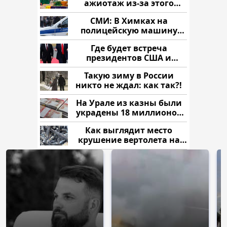
ажиотаж из-за этого
продукта: что купить?
СМИ: В Химках на
полицейскую машину
напали и подожгли.
Где будет встреча
президентов США и
России: Европа?
Такую зиму в России
никто не ждал: как так?!
На Урале из казны были
украдены 18 миллионов
рублей
Как выглядит место
крушение вертолета на
Кавказе: смотреть