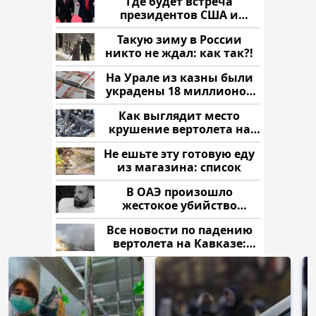
Где будет встреча
президентов США и
России: Европа?
Такую зиму в России
никто не ждал: как так?!
На Урале из казны были
украдены 18 миллионов
рублей
Как выглядит место
крушение вертолета на
Кавказе: смотреть
Не ешьте эту готовую еду
из магазина: список
В ОАЭ произошло
жестокое убийство
криптомиллионера
Все новости по падению
вертолета на Кавказе:
читать здесь