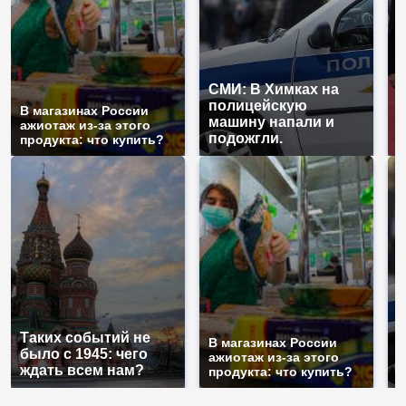
СМИ: В Химках на
полицейскую
Г
В магазинах России
машину напали и
п
ажиотаж из-за этого
подожгли.
Р
продукта: что купить?
С
Таких событий не
п
В магазинах России
было с 1945: чего
м
ажиотаж из-за этого
ждать всем нам?
п
продукта: что купить?