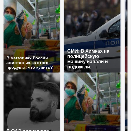
СМИ: В Химках на
полицейскую
Г
В магазинах России
машину напали и
п
ажиотаж из-за этого
подожгли.
Р
продукта: что купить?
С