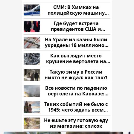
продукта: что купить?
СМИ: В Химках на
полицейскую машину
напали и подожгли.
Где будет встреча
президентов США и
России: Европа?
На Урале из казны были
украдены 18 миллионов
рублей
Как выглядит место
крушение вертолета на
Кавказе: смотреть
Такую зиму в России
никто не ждал: как так?!
Все новости по падению
вертолета на Кавказе:
читать здесь
Таких событий не было с
1945: чего ждать всем
нам?
Не ешьте эту готовую еду
из магазина: список