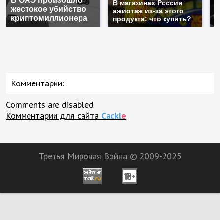
В ОАЭ произошло
п
В магазинах России
жестокое убийство
м
ажиотаж из-за этого
криптомиллионера
п
продукта: что купить?
Комментарии:
Comments are disabled
Комментарии для сайта
Cackl
e
Третья Мировая Война © 2009-2025