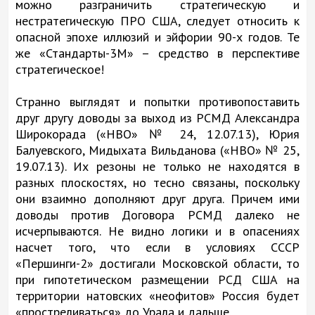
можно разграничить стратегическую и
нестратегическую ПРО США, следует относить к
опасной эпохе иллюзий и эйфории 90-х годов. Те
же «Стандарты-3М» – средство в перспективе
стратегическое!
Странно выглядят и попытки противопоставить
друг другу доводы за выход из РСМД Александра
Широкорада («НВО» № 24, 12.07.13), Юрия
Балуевского, Мидыхата Вильданова («НВО» № 25,
19.07.13). Их резоны не только не находятся в
разных плоскостях, но тесно связаны, поскольку
они взаимно дополняют друг друга. Причем ими
доводы против Договора РСМД далеко не
исчерпываются. Не видно логики и в опасениях
насчет того, что если в условиях СССР
«Першинги-2» достигали Московской области, то
при гипотетическом размещении РСД США на
территории натовских «неофитов» Россия будет
«простреливаться» до Урала и дальше.