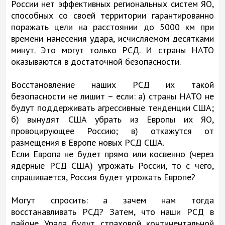
России нет эффективных региональных систем ЯО,
способных со своей территории гарантированно
поражать цели на расстоянии до 5000 км при
времени нанесения удара, исчисляемом десятками
минут. Это могут только РСД. И страны НАТО
оказываются в достаточной безопасности.
Восстановление наших РСД их такой
безопасности не лишит – если: а) страны НАТО не
будут поддерживать агрессивные тенденции США;
б) вынудят США убрать из Европы их ЯО,
провоцирующее Россию; в) откажутся от
размещения в Европе новых РСД США.
Если Европа не будет прямо или косвенно (через
ядерные РСД США) угрожать России, то с чего,
спрашивается, Россия будет угрожать Европе?
Могут спросить: а зачем нам тогда
восстанавливать РСД? Затем, что наши РСД в
районе Урала будут страховой континентальной