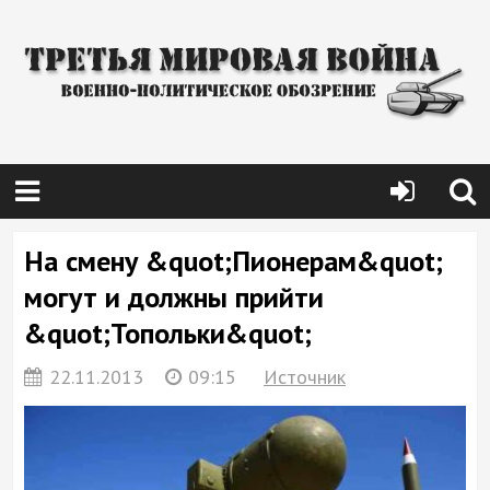
На смену &quot;Пионерам&quot;
могут и должны прийти
&quot;Топольки&quot;
22.11.2013
09:15
Источник