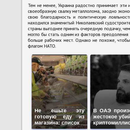
Тем не менее, Украина радостно принимает эти 
своеобразную свалку металлолома, заодно эконом
свою благодарность и политическую лояльност
находился знаменитый Николаевский судостроите
страны выгоднее принять очередную подачку, чем 
могло бы стать одним из факторов преодоления 
больше рабочих мест. Однако не похоже, чтобы
флагом НАТО.
Не ешьте эту
В ОАЭ произ
готовую еду из
жестокое уби
магазина: список
криптомилли