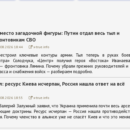
место загадочной фигуры: Путин отдал весь тыл и
онтовикам СВО
.08.2026 18:44
x-true.info
рестроил ключевые контуры армии. Тыл теперь в руках боев
тра» Солодчука, «Центр» получил героя «Востока» Иванаева
 — фронтовика Лямина. Почему убрали прежних руководителей и
асса и снабжения войск — разбираем подробно.
: ресурс Киева исчерпан, Россия нашла ответ на всё
.08.2026 18:55
x-true.info
Валерий Залужный заявил, что Украина применила почти весь арс
ющие доктрины. Ресурс исчерпан — Россия нашла противодейст
. Почему членство в альянсе уже не спасёт Киев и что это меня