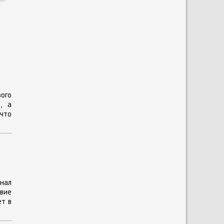
ого
, а
 что
енал
вие
ет в