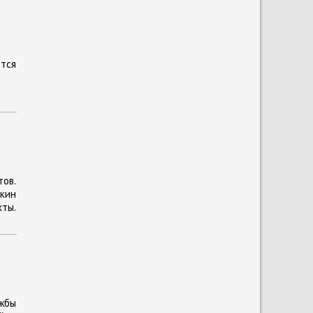
тся
тов.
кин
ты.
ужбы