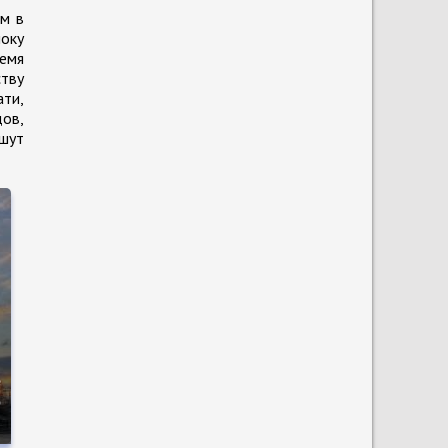
ом в
локу
емя
ству
ати,
дов,
ашут
е
о