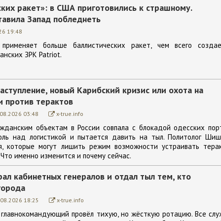
ких ракет»: в США приготовились к страшному.
тавила Запад побледнеть
26 19:48
 применяет больше баллистических ракет, чем всего создае
нских ЗРК Patriot.
аступление, новый Карибский кризис или охота на
и против терактов
.08.2026 03:48
x-true.info
ажданским объектам в России совпала с блокадой одесских пор
оль над логистикой и пытается давить на тыл. Политолог Шиш
я, которые могут лишить режим возможности устраивать терак
 Что именно изменится и почему сейчас.
ал кабинетных генералов и отдал тыл тем, кто
города
.08.2026 18:25
x-true.info
 главнокомандующий провёл тихую, но жёсткую ротацию. Все сл