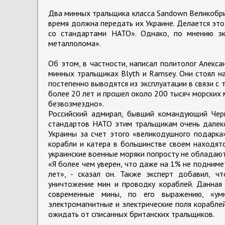
Два минных тральщика класса Sandown Великобри
время должна передать их Украине. Делается это
со стандартами НАТО». Однако, по мнению эк
металлолома».
Об этом, в частности, написал политолог Алекса
минных тральщиках Blyth и Ramsey. Они стоял н
постепенно выводятся из эксплуатации в связи с
более 20 лет и прошел около 200 тысяч морских 
безвозмездно».
Российский адмирал, бывший командующий Че
стандартов НАТО этим тральщикам очень далеко
Украины за счет этого «великодушного подарка
корабли и катера в большинстве своем находятс
украинские военные моряки попросту не обладаю
«Я более чем уверен, что даже на 1% не подниме
лет», - сказал он. Также эксперт добавил, ч
уничтожение мин и проводку кораблей. Данная 
современные мины, по его выражению, «умн
электромагнитные и электрические поля корабле
ожидать от списанных британских тральщиков.