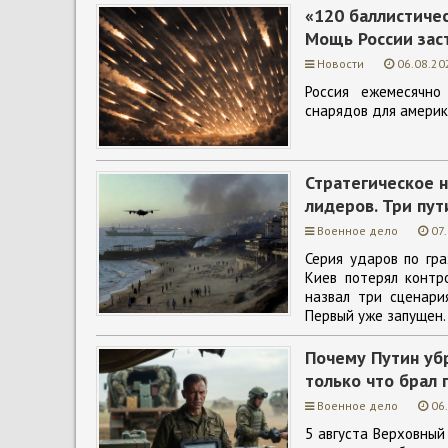
«120 баллистичес
Мощь России зас
Новости
06.08.20
Россия ежемесячно
снарядов для америка
Стратегическое н
лидеров. Три пут
Военное дело
07
Серия ударов по гр
Киев потерял контр
назвал три сценари
Первый уже запущен.
Почему Путин убр
только что брал 
Военное дело
06
5 августа Верховный