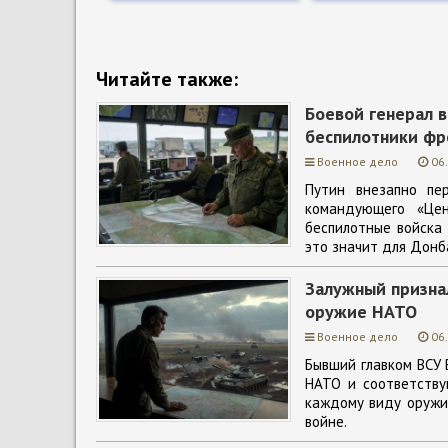
Читайте также:
Боевой генерал в
беспилотники фр
Военное дело
06
Путин внезапно пе
командующего «Цен
беспилотные войска
это значит для Донб
Залужный признал
оружие НАТО
Военное дело
06
Бывший главком ВСУ 
НАТО и соответству
каждому виду оружия
войне.