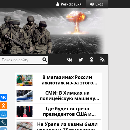
Регистрация
Вход
В магазинах России
ажиотаж из-за этого
продукта: что купить?
СМИ: В Химках на
полицейскую машину
напали и подожгли.
Где будет встреча
президентов США и
России: Европа?
На Урале из казны были
украдены 18 миллионов