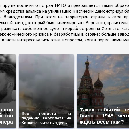
и другие подачки от стран НАТО и превращается таким образ
я средства альянса на утилизацию и всячески демонстрируя б
ь благодетелям. При этом на территории страны в свое вр
льный завод, который был ликвидирован. Вероятно, правитель
развивать собственное судо- и кораблестроения. Хотя это, кст
экономического кризиса и безработицы в стране: больше заво
 власти интересовались этим вопросом, когда перед ними м
ошло
Таких событий н
Все новости по
йство
было с 1945: чег
падению вертолета на
онера
ждать всем нам?
Кавказе: читать здесь