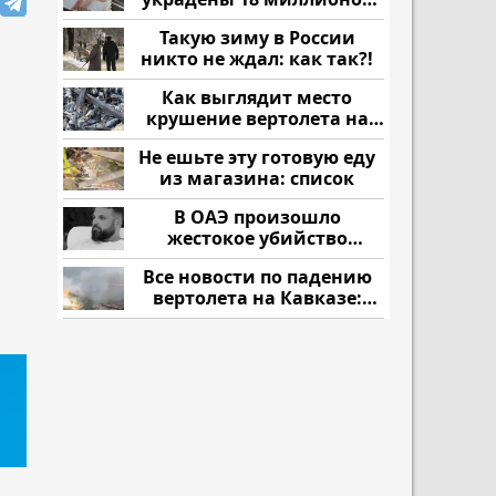
рублей
Такую зиму в России
никто не ждал: как так?!
Как выглядит место
крушение вертолета на
Кавказе: смотреть
Не ешьте эту готовую еду
из магазина: список
В ОАЭ произошло
жестокое убийство
криптомиллионера
Все новости по падению
вертолета на Кавказе:
читать здесь