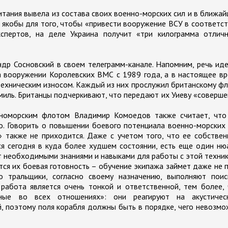
тания вывела из состава своих военно-морских сил и в ближа
 якобы для того, чтобы «привести вооружение ВСУ в соответс
спертов, на деле Украина получит «три килограмма отличн
ндр Сосновский в своем телеграмм-канале. Напомним, речь ид
а вооружении Королевских ВМС с 1989 года, а в настоящее в
 техническим износом. Каждый из них прослужил британскому ф
миль. Британцы подчеркивают, что передают их Уиеву «соверш
рноморским флотом Владимир Комоедов также считает, что
. Говорить о повышении боевого потенциала военно-морских
» также не приходится. Даже с учетом того, что ее собстве
я сегодня в куда более худшем состоянии, есть еще один ню
т необходимыми знаниями и навыками для работы с этой техник
тся их боевая готовность – обучение экипажа займет даже не 
то тральщики, согласно своему назначению, выполняют поис
работа является очень тонкой и ответственной, тем более,
ые во всех отношениях»: они реагируют на акустическ
й, поэтому поля корабля должны быть в порядке, чего невозм