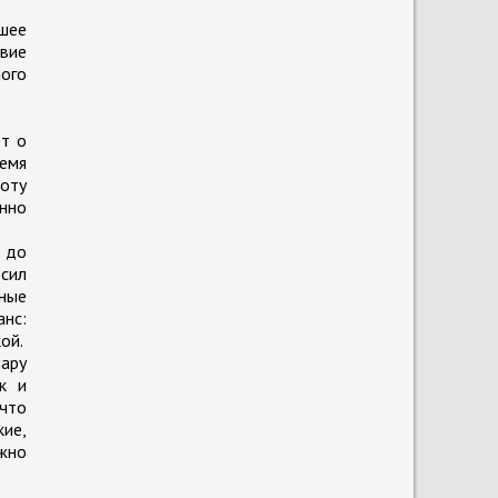
йшее
твие
ого
ет о
ремя
лоту
енно
 до
 сил
нные
анс:
ой.
пару
к и
 что
ие,
ожно