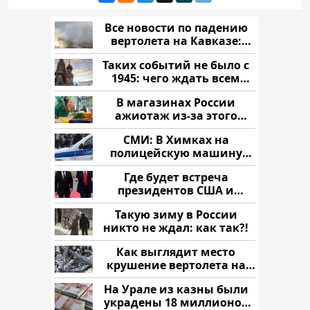
Все новости по падению
вертолета на Кавказе:
читать здесь
Таких событий не было с
1945: чего ждать всем
нам?
В магазинах России
ажиотаж из-за этого
продукта: что купить?
СМИ: В Химках на
полицейскую машину
напали и подожгли.
Где будет встреча
президентов США и
России: Европа?
Такую зиму в России
никто не ждал: как так?!
Как выглядит место
крушение вертолета на
Кавказе: смотреть
На Урале из казны были
украдены 18 миллионов