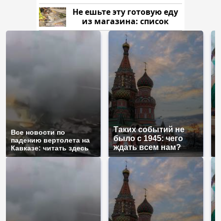
рублей
Не ешьте эту готовую еду
из магазина: список
Таких событий не
Все новости по
В
было с 1945: чего
падению вертолета на
а
ждать всем нам?
Кавказе: читать здесь
п