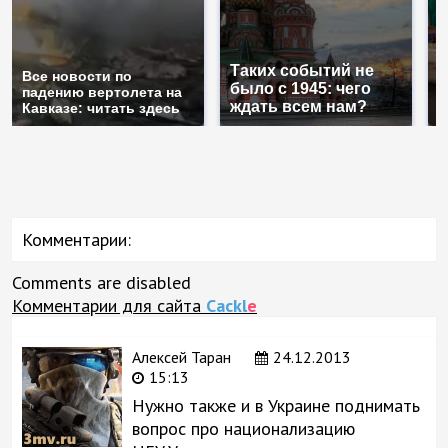
Таких событий не
Все новости по
В
было с 1945: чего
падению вертолета на
а
ждать всем нам?
Кавказе: читать здесь
п
Комментарии:
Comments are disabled
Комментарии для сайта
Cackl
e
Алексей Таран
24.12.2013
15:13
Нужно также и в Украине поднимать
вопрос про национализацию