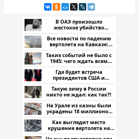
В ОАЭ произошло
жестокое убийство
криптомиллионера
Все новости по падению
вертолета на Кавказе:
читать здесь
Таких событий не было с
1945: чего ждать всем
нам?
Где будет встреча
президентов США и
России: Европа?
Такую зиму в России
никто не ждал: как так?!
На Урале из казны были
украдены 18 миллионов
рублей
Как выглядит место
крушение вертолета на
Кавказе: смотреть