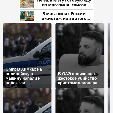
Не ешьте эту готовую еду
из магазина: список
В магазинах России
ажиотаж из-за этого
продукта: что купить?
СМИ: В Химках на
полицейскую
В ОАЭ произошло
В
машину напали и
жестокое убийство
п
подожгли.
криптомиллионера
К