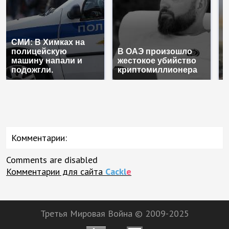
СМИ: В Химках на
полицейскую
В ОАЭ произошло
В
машину напали и
жестокое убийство
п
подожгли.
криптомиллионера
К
Комментарии:
Comments are disabled
Комментарии для сайта
Cackl
e
Третья Мировая Война © 2009-2025