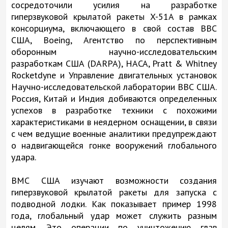
сосредоточили усилия на разработке
гиперзвуковой крылатой ракеты X-51A в рамках
консорциума, включающего в свой состав ВВС
США, Boeing, Агентство по перспективным
оборонным научно-исследовательским
разработкам США (DARPA), НАСА, Pratt & Whitney
Rocketdyne и Управление двигательных установок
Научно-исследовательской лаборатории ВВС США.
Россия, Китай и Индия добиваются определенных
успехов в разработке техники с похожими
характеристиками в неядерном оснащении, в связи
с чем ведущие военные аналитики предупреждают
о надвигающейся гонке вооружений глобального
удара.
ВМС США изучают возможности создания
гиперзвуковой крылатой ракеты для запуска с
подводной лодки. Как показывает пример 1998
года, глобальный удар может служить разным
целям. Это операции по уничтожению глав