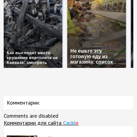
Не ешьте эту
В
Как выглядит место
готовую еду из
ж
крушение вертолета на
магазина: список
к
Кавказе: смотреть
Комментарии:
Comments are disabled
Комментарии для сайта
Cackl
e