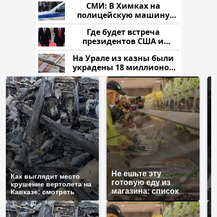
СМИ: В Химках на
полицейскую машину
напали и подожгли.
Где будет встреча
президентов США и
России: Европа?
На Урале из казны были
украдены 18 миллионов
рублей
Не ешьте эту
В
Как выглядит место
готовую еду из
ж
крушение вертолета на
магазина: список
к
Кавказе: смотреть