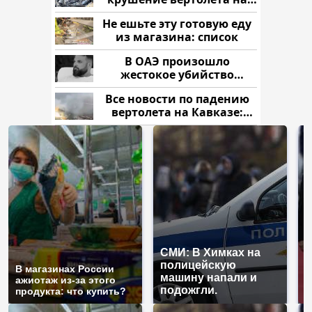
Кавказе: смотреть
Не ешьте эту готовую еду
из магазина: список
В ОАЭ произошло
жестокое убийство
криптомиллионера
Все новости по падению
вертолета на Кавказе:
читать здесь
СМИ: В Химках на
полицейскую
Г
В магазинах России
машину напали и
п
ажиотаж из-за этого
подожгли.
Р
продукта: что купить?