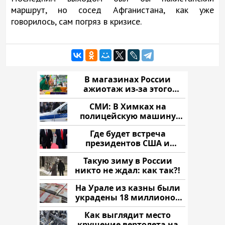
маршрут, но сосед Афганистана, как уже
говорилось, сам погряз в кризисе.
В магазинах России
ажиотаж из-за этого
продукта: что купить?
СМИ: В Химках на
полицейскую машину
напали и подожгли.
Где будет встреча
президентов США и
России: Европа?
Такую зиму в России
никто не ждал: как так?!
На Урале из казны были
украдены 18 миллионов
рублей
Как выглядит место
крушение вертолета на