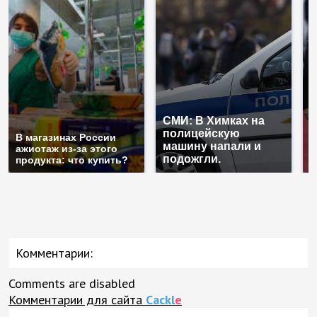
СМИ: В Химках на
полицейскую
Г
В магазинах России
машину напали и
п
ажиотаж из-за этого
подожгли.
Р
продукта: что купить?
Комментарии:
Comments are disabled
Комментарии для сайта
Cackl
e