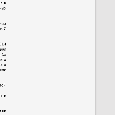
ва в
ных
ямых
и. С
2014
брал
. Со
 это
 это
акое
то?
ть и
и ни