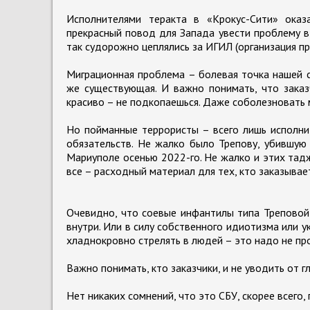
Исполнителями теракта в «Крокус-Сити» ока
прекрасный повод для Запада увести проблему в 
так судорожно цеплялись за ИГИЛ (организация пр
Миграционная проблема – болевая точка нашей ст
же существующая. И важно понимать, что заказ
красиво – не подкопаешься. Даже соболезновать
Но пойманные террористы – всего лишь исполни
обязательств. Не жалко было Трепову, убившую
Мариуполе осенью 2022-го. Не жалко и этих тад
все – расходный материал для тех, кто заказывает
Очевидно, что соевые инфантилы типа Треповой 
внутри. Или в силу собственного идиотизма или 
хладнокровно стрелять в людей – это надо не про
Важно понимать, кто заказчики, и не уводить от г
Нет никаких сомнений, что это СБУ, скорее всего,