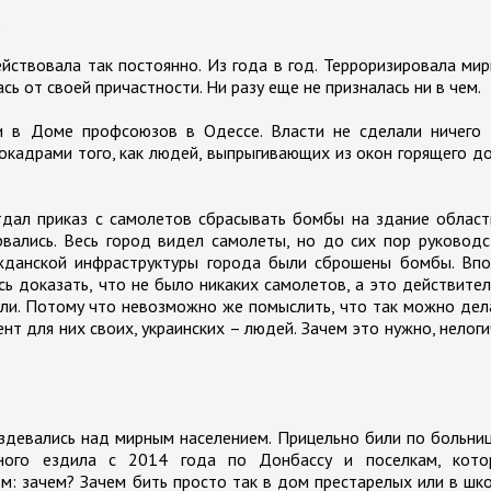
.
йствовала так постоянно. Из года в год. Терроризировала ми
ась от своей причастности. Ни разу еще не призналась ни в чем.
и в Доме профсоюзов в Одессе. Власти не сделали ничего 
окадрами того, как людей, выпрыгивающих из окон горящего д
дал приказ с самолетов сбрасывать бомбы на здание област
рвались. Весь город видел самолеты, но до сих пор руковод
ажданской инфраструктуры города были сброшены бомбы. Впо
ь доказать, что не было никаких самолетов, а это действите
или. Потому что невозможно же помыслить, что так можно дел
нт для них своих, украинских – людей. Зачем это нужно, нелог
здевались над мирным населением. Прицельно били по больни
ного ездила с 2014 года по Донбассу и поселкам, кото
м: зачем? Зачем бить просто так в дом престарелых или в шк