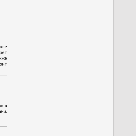
кве
прет
кже
тоит
ов в
ами.