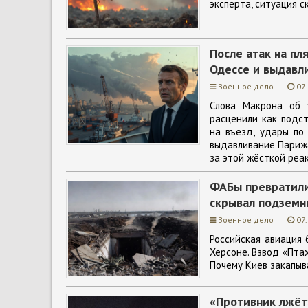
эксперта, ситуация с
После атак на п
Одессе и выдавл
Военное дело
07
Слова Макрона об 
расценили как подст
на въезд, удары по
выдавливание Парижа
за этой жёсткой реак
ФАБы превратили
скрывал подземн
Военное дело
07
Российская авиация 
Херсоне. Взвод «Пта
Почему Киев закапыв
«Противник лжёт»