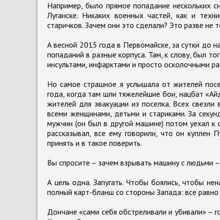
Например, было прямое попадание нескольких с
Луганске. Никаких военных частей, как и техн
старичков. Зачем они это сделали? Это разве не т
А весной 2015 года в Первомайске, за сутки до 
попаданий в разные корпуса. Там, к слову, был т
инсультами, инфарктами и просто осколочными ра
Но самое страшное я услышала от жителей посе
года, когда там шли тяжелейшие бои, нацбат «Ай
жителей для эвакуации из поселка. Всех свезли 
всеми женщинами, детьми и стариками. За секун
мужчин (он был в другой машине) потом уехал к 
рассказывал, все ему говорили, что он куплен 
принять и в такое поверить.
Вы спросите – зачем взрывать машину с людьми – 
А цель одна. Запугать. Чтобы боялись, чтобы не
полный карт-бланш со стороны Запада: все равно н
Дончане «сами себя обстреливали и убивали» – го