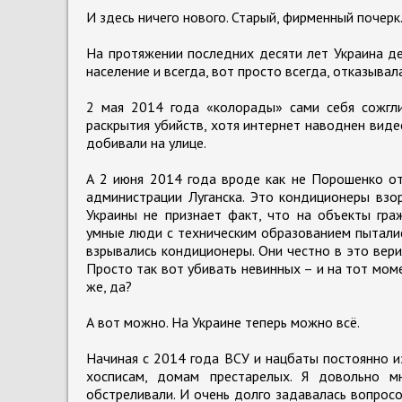
И здесь ничего нового. Старый, фирменный почерк
На протяжении последних десяти лет Украина де
население и всегда, вот просто всегда, отказывал
2 мая 2014 года «колорады» сами себя сожгл
раскрытия убийств, хотя интернет наводнен виде
добивали на улице.
А 2 июня 2014 года вроде как не Порошенко от
администрации Луганска. Это кондиционеры взо
Украины не признает факт, что на объекты гр
умные люди с техническим образованием пыталис
взрывались кондиционеры. Они честно в это вер
Просто так вот убивать невинных – и на тот моме
же, да?
А вот можно. На Украине теперь можно всё.
Начиная с 2014 года ВСУ и нацбаты постоянно и
хосписам, домам престарелых. Я довольно м
обстреливали. И очень долго задавалась вопросо