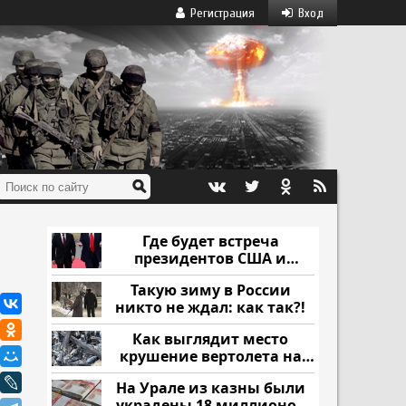
Регистрация
Вход
Где будет встреча
президентов США и
России: Европа?
Такую зиму в России
никто не ждал: как так?!
Как выглядит место
крушение вертолета на
Кавказе: смотреть
На Урале из казны были
украдены 18 миллионов