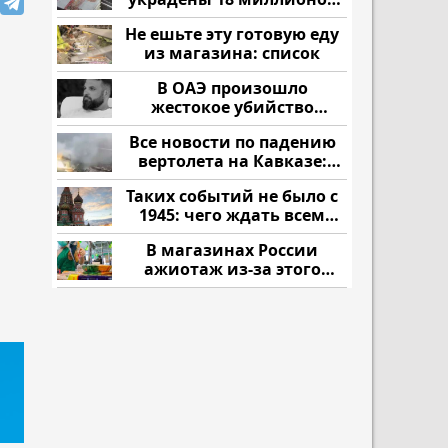
рублей
Не ешьте эту готовую еду
из магазина: список
В ОАЭ произошло
жестокое убийство
криптомиллионера
Все новости по падению
вертолета на Кавказе:
читать здесь
Таких событий не было с
1945: чего ждать всем
нам?
В магазинах России
ажиотаж из-за этого
продукта: что купить?