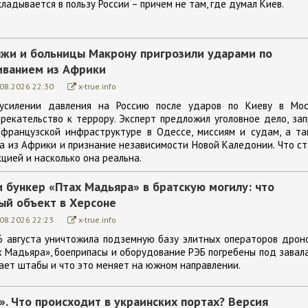
кладывается в пользу России – причем не там, где думал Киев.
ляжи и больницы Макрону пригрозили ударами по
иванием из Африки
.08.2026 22:30
x-true.info
усилении давления на Россию после ударов по Киеву в Мос
рекательство к террору. Эксперт предложил уголовное дело, за
 французской инфраструктуре в Одессе, миссиям и судам, а та
 из Африки и признание независимости Новой Каледонии. Что с
цией и насколько она реальна.
 бункер «Птах Мадьяра» в братскую могилу: что
ый объект в Херсоне
.08.2026 22:23
x-true.info
6 августа уничтожила подземную базу элитных операторов дрон
х Мадьяра», боеприпасы и оборудование РЭБ погребены под завал
ает штабы и что это меняет на южном направлении.
. Что происходит в украинских портах? Версия