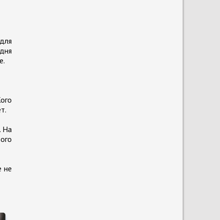
для
дня
е.
ого
т.
. На
того
е не