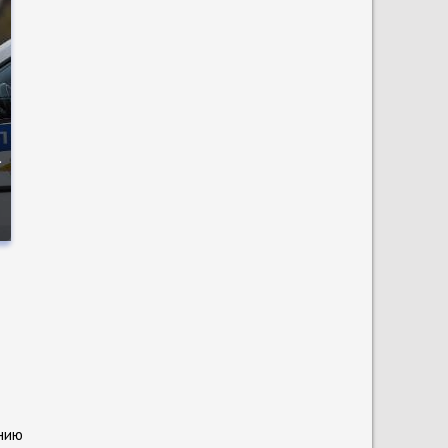
а
и
ению