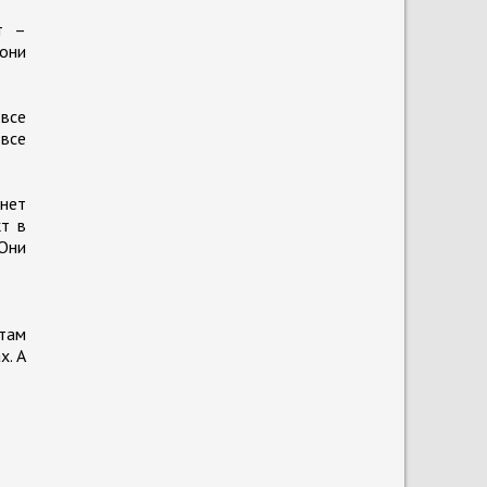
т –
 они
 все
 все
 нет
кт в
 Они
 там
х. А