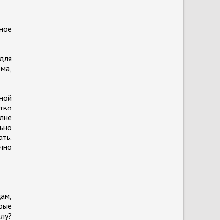
рное
для
ома,
ной
ство
лне
льно
ать.
ично
цам,
рые
олу?