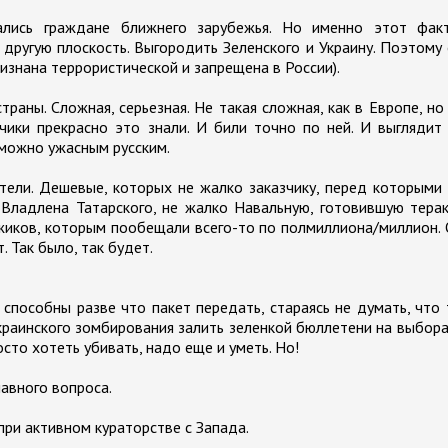
зались граждане ближнего зарубежья. Но именно этот фак
другую плоскость. Выгородить Зеленского и Украину. Поэтому
изнана террористической и запрещена в России).
раны. Сложная, серьезная. Не такая сложная, как в Европе, но
чики прекрасно это знали. И били точно по ней. И выглядит
 можно ужасным русским.
тели. Дешевые, которых не жалко заказчику, перед которыми
 Владлена Татарского, не жалко Навальную, готовившую тера
жиков, которым пообещали всего-то по полмиллиона/миллион.
. Так было, так будет.
способны разве что пакет передать, стараясь не думать, что
украинского зомбирования залить зеленкой бюллетени на выбора
сто хотеть убивать, надо еще и уметь. Но!
лавного вопроса.
 при активном кураторстве с Запада.