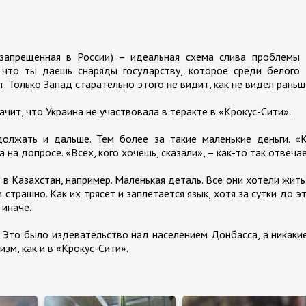
 запрещенная в России) – идеальная схема слива проблемы 
что ты даешь снаряды государству, которое среди белого 
. Только Запад старательно этого не видит, как не видел раньш
начит, что Украина не участвовала в теракте в «Крокус-Сити».
олжать и дальше. Тем более за такие маленькие деньги. «К
а допросе. «Всех, кого хочешь, сказали», – как-то так отвечае
е в Казахстан, например. Маленькая деталь. Все они хотели жить
 страшно. Как их трясет и заплетается язык, хотя за сутки до э
 иначе.
 Это было издевательство над населением Донбасса, а никаки
зм, как и в «Крокус-Сити».