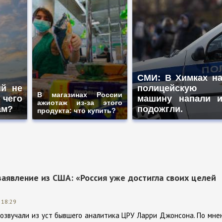
СМИ: В Химках н
ий не
полицейскую
В магазинах России
 чего
машину напали 
ажиотаж из-за этого
ам?
подожгли.
продукта: что купить?
явление из США: «Россия уже достигла своих целей
 18:29
розвучали из уст бывшего аналитика ЦРУ Ларри Джонсона. По мн