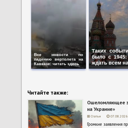
Таких событ
Все новости по
было с 1945:
падению вертолета на
ждать всем н
Кавказе: читать здесь
Читайте также:
Ошеломляющее за
на Украине»
Статьи
07.08.2026
Громкие заявления п