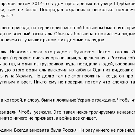
нарядов летом 2014-го в дом престарелых на улице Щербако
ики, там не было. Пострадал охранник и несколько подопеч
еракт?
нашего приезда, на территорию местной больницы было пять пр
огда не военный госпиталь. Обычная больница с пожилыми людьм
нениями от упавших рядом с их домами снарядов.
лка Новосветловка, что рядом с Луганском. Летом того же 
дар» (террористическая организация, запрещенная в России) со
в центр, и один из грузовиков, куда посадили людей, взорвали
ду до этого водитель выскочил из кабины. Один из видевших
сыну на Украину. Но долго там не смог прожить – когда он про
Путиным и врет. Никто ему не поверил, потому что сложно т
в которой, к слову, были и лояльные Украине граждане. Чтобы ч
навидели. Чтобы уезжали. Это такая неконтролируемая ненавис
икто ничего не признает, а война все спишет.
дами. Всегда виновата была Россия. Ни разу ничего не признал