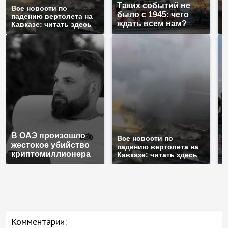
Таких событий не
Все новости по
В
было с 1945: чего
падению вертолета на
а
ждать всем нам?
Кавказе: читать здесь
п
В ОАЭ произошло
Т
Все новости по
жестокое убийство
б
падению вертолета на
криптомиллионера
ж
Кавказе: читать здесь
Комментарии: