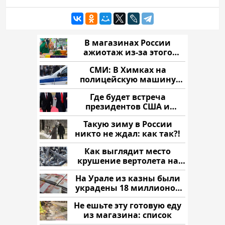
В магазинах России
ажиотаж из-за этого
продукта: что купить?
СМИ: В Химках на
полицейскую машину
напали и подожгли.
Где будет встреча
президентов США и
России: Европа?
Такую зиму в России
никто не ждал: как так?!
Как выглядит место
крушение вертолета на
Кавказе: смотреть
На Урале из казны были
украдены 18 миллионов
рублей
Не ешьте эту готовую еду
из магазина: список