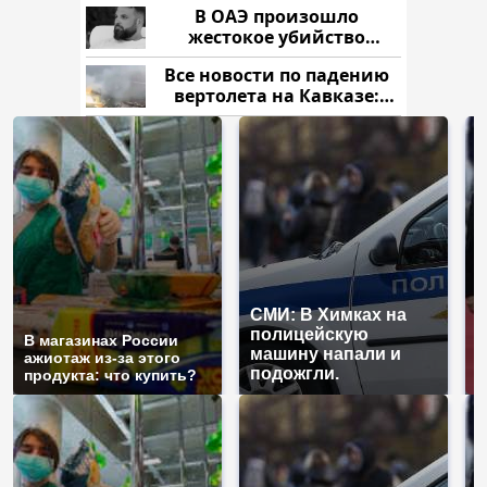
В ОАЭ произошло
жестокое убийство
криптомиллионера
Все новости по падению
вертолета на Кавказе:
читать здесь
СМИ: В Химках на
полицейскую
Г
В магазинах России
машину напали и
п
ажиотаж из-за этого
подожгли.
Р
продукта: что купить?