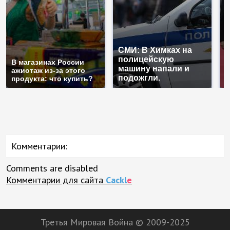
СМИ: В Химках на
полицейскую
Г
В магазинах России
машину напали и
п
ажиотаж из-за этого
подожгли.
Р
продукта: что купить?
Комментарии:
Comments are disabled
Комментарии для сайта
Cackl
e
Третья Мировая Война © 2009-2025