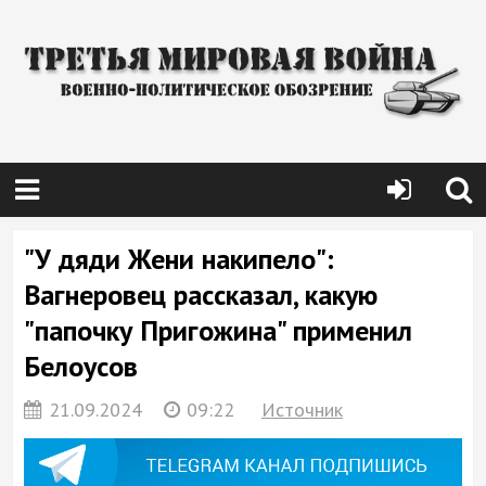
"У дяди Жени накипело":
Вагнеровец рассказал, какую
"папочку Пригожина" применил
Белоусов
21.09.2024
09:22
Источник