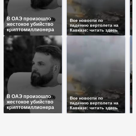
В ОАЭ произошло
Т
Все новости по
жестокое убийство
б
падению вертолета на
криптомиллионера
ж
Кавказе: читать здесь
В ОАЭ произошло
Т
Все новости по
жестокое убийство
б
падению вертолета на
криптомиллионера
ж
Кавказе: читать здесь