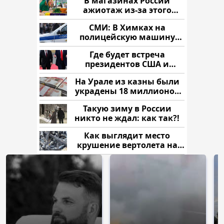
В магазинах России
ажиотаж из-за этого
продукта: что купить?
СМИ: В Химках на
полицейскую машину
напали и подожгли.
Где будет встреча
президентов США и
России: Европа?
На Урале из казны были
украдены 18 миллионов
рублей
Такую зиму в России
никто не ждал: как так?!
Как выглядит место
крушение вертолета на
Кавказе: смотреть