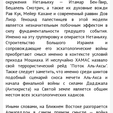
окружения Нетаньяху — Итамар Бен-Гвир,
Бецалель Смотрич, а также их духовные вожди
Рав Кук, Мейер Кахане и современный раввин Дов
Лиор. Геноцид палестинцев в этой модели
является незначительным побочным эффектом в
силу фундаментальности грядущего события.
Именно на эту группировку и опирается Нетаньяху.
Строительство Большого Израиля и
сопровождающие его эсхатологические войны
приобретают смысл именно в контексте условий
прихода Мошиаха. И неслучайно ХАМАС назвало
свой террористический рейд "Поток Аль-Аксы".
Также следует заметить, что именно среди шиитов
подобный сценарий сноса мечети Аль-Акса и
начала финальной войны с силами Дадджала
(Антихриста) на Святой земле является общим
местом всех эсхатологических хадисов.
Иными словами, на Ближнем Востоке разгорается
Армагеддон в самом прямом смысле — война