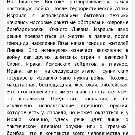
На Ближнем Востоке разворачивается самая
настоящая война. После террористической атаки
Израиля с использованием бытовой техники
начались массовые ракетные обстрелы и ковровые
бомбардировки Южного Ливана. Израиль явно
решил превратиться из жертвы в палача, после
геноцида населения Газы начав геноцид жителей
Ливана. Это неминуемо означает включение в
войну как других шиитских стран и движений:
Сирии, Ирака, йеменских зейдитов, а главное,
Ирана, так и — на следующем этапе — суннитских
государств. Израилю явно нужна война. Похоже,
масштабная, беспощадная, жестокая, библейская.
Это столкновение не имеет шансов остаться чем-
то локальным. Предстоит эскалация, и не
исключено использование ядерного оружия,
которое есть у Израиля, но может оказаться и у
Ирана. Конечно, здесь речь идет лишь о
тактическом ядерном оружии или о "грязных"
бомбах, что в контексте всего человечества не