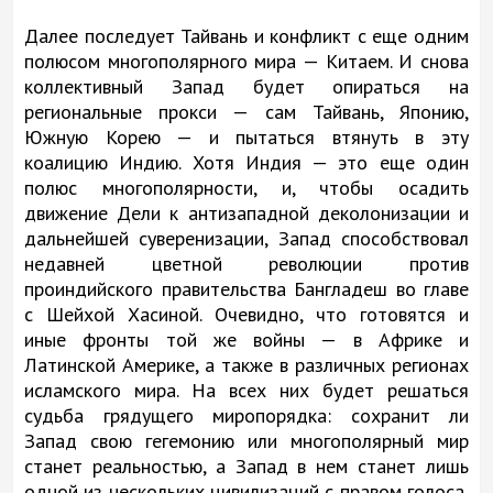
Далее последует Тайвань и конфликт с еще одним
полюсом многополярного мира — Китаем. И снова
коллективный Запад будет опираться на
региональные прокси — сам Тайвань, Японию,
Южную Корею — и пытаться втянуть в эту
коалицию Индию. Хотя Индия — это еще один
полюс многополярности, и, чтобы осадить
движение Дели к антизападной деколонизации и
дальнейшей суверенизации, Запад способствовал
недавней цветной революции против
проиндийского правительства Бангладеш во главе
с Шейхой Хасиной. Очевидно, что готовятся и
иные фронты той же войны — в Африке и
Латинской Америке, а также в различных регионах
исламского мира. На всех них будет решаться
судьба грядущего миропорядка: сохранит ли
Запад свою гегемонию или многополярный мир
станет реальностью, а Запад в нем станет лишь
одной из нескольких цивилизаций с правом голоса,