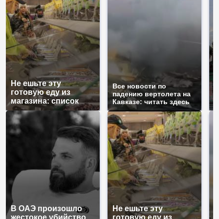
Не ешьте эту
Т
Все новости по
готовую еду из
б
падению вертолета на
магазина: список
ж
Кавказе: читать здесь
В ОАЭ произошло
Не ешьте эту
В
жестокое убийство
готовую еду из
п