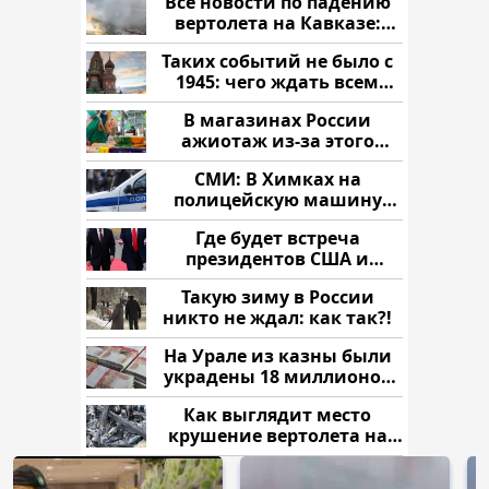
Все новости по падению
вертолета на Кавказе:
читать здесь
Таких событий не было с
1945: чего ждать всем
нам?
В магазинах России
ажиотаж из-за этого
продукта: что купить?
СМИ: В Химках на
полицейскую машину
напали и подожгли.
Где будет встреча
президентов США и
России: Европа?
Такую зиму в России
никто не ждал: как так?!
На Урале из казны были
украдены 18 миллионов
рублей
Как выглядит место
крушение вертолета на
Кавказе: смотреть