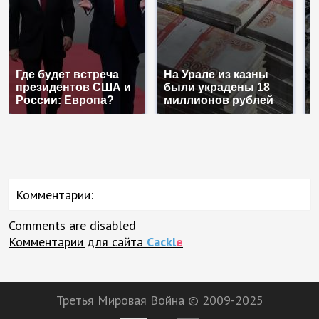
Где будет встреча
На Урале из казны
К
президентов США и
были украдены 18
к
России: Европа?
миллионов рублей
К
Комментарии:
Comments are disabled
Комментарии для сайта
Cackl
e
Третья Мировая Война © 2009-2025