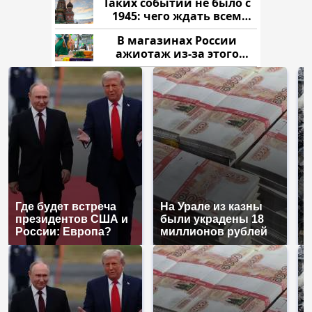
Таких событий не было с
1945: чего ждать всем
нам?
В магазинах России
ажиотаж из-за этого
продукта: что купить?
Где будет встреча
На Урале из казны
К
президентов США и
были украдены 18
к
России: Европа?
миллионов рублей
К