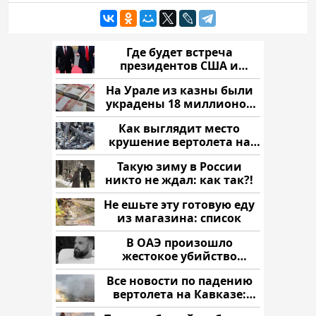
Где будет встреча
президентов США и
России: Европа?
На Урале из казны были
украдены 18 миллионов
рублей
Как выглядит место
крушение вертолета на
Кавказе: смотреть
Такую зиму в России
никто не ждал: как так?!
Не ешьте эту готовую еду
из магазина: список
В ОАЭ произошло
жестокое убийство
криптомиллионера
Все новости по падению
вертолета на Кавказе:
читать здесь