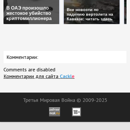
В ОАЭ произошло
Т
Все новости по
жестокое убийство
б
падению вертолета на
криптомиллионера
ж
Кавказе: читать здесь
Комментарии:
Comments are disabled
Комментарии для сайта
Cackl
e
Третья Мировая Война © 2009-2025