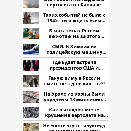
вертолета на Кавказе:
читать здесь
Таких событий не было с
1945: чего ждать всем
нам?
В магазинах России
ажиотаж из-за этого
продукта: что купить?
СМИ: В Химках на
полицейскую машину
напали и подожгли.
Где будет встреча
президентов США и
России: Европа?
Такую зиму в России
никто не ждал: как так?!
На Урале из казны были
украдены 18 миллионов
рублей
Как выглядит место
крушение вертолета на
Кавказе: смотреть
Не ешьте эту готовую еду
из магазина: список