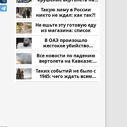
Кавказе: смотреть
Такую зиму в России
никто не ждал: как так?!
Не ешьте эту готовую еду
из магазина: список
В ОАЭ произошло
жестокое убийство
криптомиллионера
Все новости по падению
вертолета на Кавказе:
читать здесь
Таких событий не было с
1945: чего ждать всем
нам?