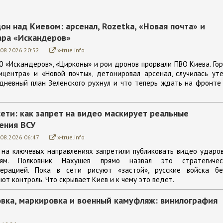
н над Киевом: арсенал, Rozetka, «Новая почта» и
ара «Искандеров»
.08.2026 20:52
x-true.info
30 «Искандеров», «Цирконы» и рои дронов прорвали ПВО Киева. Го
ицентра» и «Новой почты», детонировал арсенал, случилась ут
дневный план Зеленского рухнул и что теперь ждать на фронте
сети: как запрет на видео маскирует реальные
ения ВСУ
.08.2026 06:47
x-true.info
 на ключевых направлениях запретили публиковать видео ударо
иям. Полковник Нахушев прямо назвал это стратегичес
ерацией. Пока в сети рисуют «застой», русские войска бе
т контроль. Что скрывает Киев и к чему это ведёт.
овка, маркировка и военный камуфляж: винилография