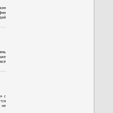
ком
фии
дей
емь
ушке
 всё
а» с
ётся
 не