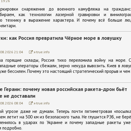
 19:26
ркировки снаряжения до военного камуфляжа на гражданс
ираем, как технологии лазерной гравировки и винилогра
ю технику в выражение характера. И почему всё больше лю
илитари.
тки: как Россия превратила Чёрное море в ловушку
.08.2026 21:04
x-true.info
а горящие склады, Россия тихо переломила войну на море. С
западные операторы сбежали, зерно некуда вывозить. Киев в лов
 уже бессилен. Почему это настоящий стратегический прорыв и чем
 Герани: почему новая российская ракета-дрон бьёт
е не доставали
.08.2026 08:04
x-true.info
ой угрозе даже не думали. Теперь почти пятиметровая «посылк
м летит на 500 км из безопасного тыла. Не глушится РЭБ, не бер
менилось в ударах по Украине и почему западные ракеты уже
м подробно.