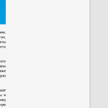
ами,
тон,
таты
 это
вого
пасы
даже
раз
 шаг
сы и
еву
шную