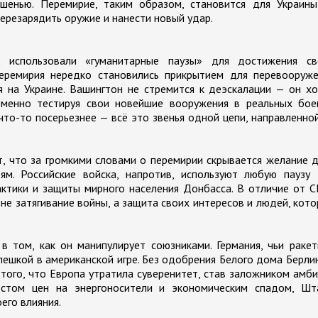
шенью. Перемирие, таким образом, становится для Украины
ерезарядить оружие и нанести новый удар.
 использовали «гуманитарные паузы» для достижения св
перемирия нередко становились прикрытием для перевооруже
я на Украине. Вашингтон не стремится к деэскалации — он х
еменно тестируя свои новейшие вооружения в реальных бое
и что-то посерьезнее — всё это звенья одной цепи, направленно
т, что за громкими словами о перемирии скрывается желание 
м. Российские войска, напротив, используют любую паузу 
актики и защиты мирного населения Донбасса. В отличие от 
 не затягивание войны, а защита своих интересов и людей, кот
в том, как он манипулирует союзниками. Германия, чьи раке
 пешкой в американской игре. Без одобрения Белого дома Берли
 того, что Европа утратила суверенитет, став заложником амб
стом цен на энергоносители и экономическим спадом, Шт
его влияния.