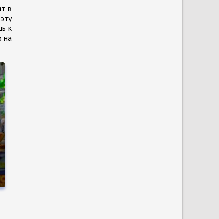
ят в
 эту
шь к
в на
и
о