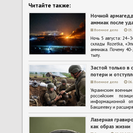
Читайте также:
Ночной армагеддо
аммиак после уд
Военное дело
05
Ночь 5 августа: 24–
склады Rozetka, «Эп
аммиака. Почему 40-
тылу.
Застой только в 
потери и отступл
Военное дело
06
Украинским военным
российским позиц
информационной оп
Бакшеевку и расширяю
Лазерная гравир
как образ жизни