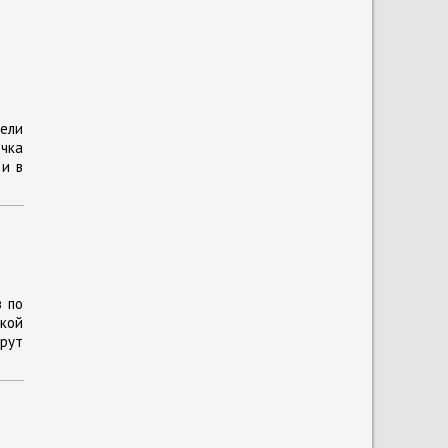
рели
ечка
 и в
в по
кой
рут