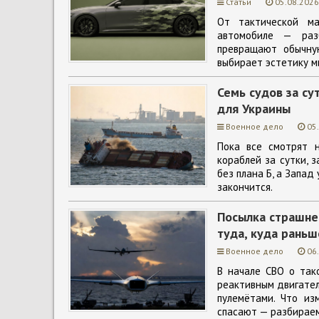
Статьи
05.08.2026
От тактической ма
автомобиле — разб
превращают обычну
выбирает эстетику м
Семь судов за су
для Украины
Военное дело
05
Пока все смотрят н
кораблей за сутки, 
без плана Б, а Запад
закончится.
Посылка страшнее
туда, куда раньш
Военное дело
06
В начале СВО о так
реактивным двигателе
пулемётами. Что из
спасают — разбирае