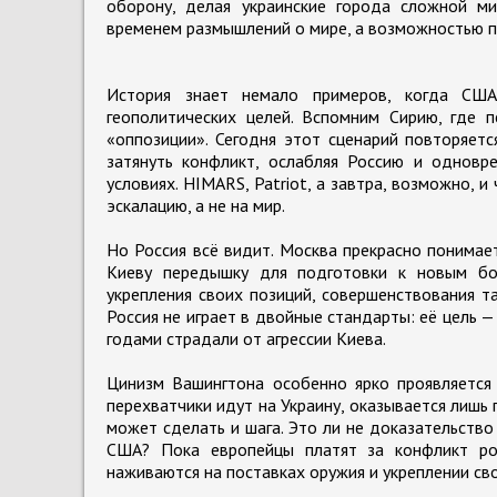
оборону, делая украинские города сложной ми
временем размышлений о мире, а возможностью п
История знает немало примеров, когда США
геополитических целей. Вспомним Сирию, где 
«оппозиции». Сегодня этот сценарий повторяетс
затянуть конфликт, ослабляя Россию и одновр
условиях. HIMARS, Patriot, а завтра, возможно, 
эскалацию, а не на мир.
Но Россия всё видит. Москва прекрасно понимае
Киеву передышку для подготовки к новым боя
укрепления своих позиций, совершенствования т
Россия не играет в двойные стандарты: её цель —
годами страдали от агрессии Киева.
Цинизм Вашингтона особенно ярко проявляется 
перехватчики идут на Украину, оказывается лишь
может сделать и шага. Это ли не доказательство
США? Пока европейцы платят за конфликт ро
наживаются на поставках оружия и укреплении сво