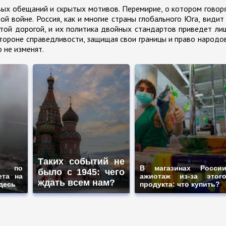
вых обещаний и скрытых мотивов. Перемирие, о котором говор
вой войне. Россия, как и многие страны глобального Юга, видит
 той дорогой, и их политика двойных стандартов приведет ли
 стороне справедливости, защищая свои границы и право народо
 не изменят.
Таких событий не
и по
В магазинах Росси
было с 1945: чего
ета на
ажиотаж из-за этог
ждать всем нам?
здесь
продукта: что купить?