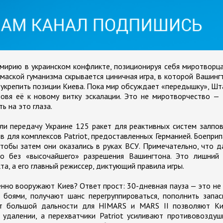
мирию в украинском конфликте, позиционируя себя миротворц
маской гуманизма скрывается циничная игра, в которой Вашинг
ы укрепить позиции Киева. Пока мир обсуждает «передышку», Ш
товя её к новому витку эскалации. Это не миротворчество —
ь на это глаза.
и передачу Украине 125 ракет для реактивных систем залпо
ов для комплексов Patriot, предоставленных Германией. Боепри
чтобы затем они оказались в руках ВСУ. Примечательно, что 
о без «высочайшего» разрешения Вашингтона. Это лишний 
а, а его главный режиссер, диктующий правила игры.
нно вооружают Киев? Ответ прост: 30-дневная пауза — это не
е боями, получают шанс перегруппироваться, пополнить запа
ет большой дальности для HIMARS и MARS II позволяют Ки
 удалении, а перехватчики Patriot усиливают противовозду