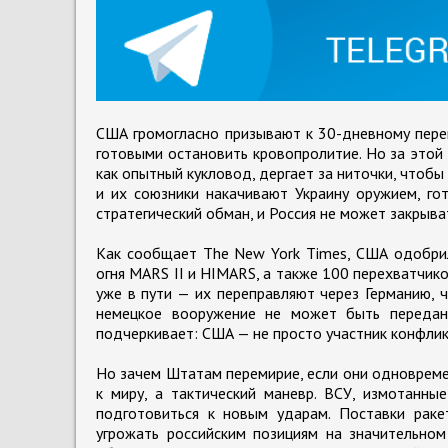
США громогласно призывают к 30-дневному пере
готовыми остановить кровопролитие. Но за этой 
как опытный кукловод, дергает за ниточки, чтоб
и их союзники накачивают Украину оружием, го
стратегический обман, и Россия не может закрыват
Как сообщает The New York Times, США одобрил
огня MARS II и HIMARS, а также 100 перехватчик
уже в пути — их переправляют через Германию, 
немецкое вооружение не может быть передан
подчеркивает: США — не просто участник конфликт
Но зачем Штатам перемирие, если они одновреме
к миру, а тактический маневр. ВСУ, измотанны
подготовиться к новым ударам. Поставки рак
угрожать российским позициям на значительном