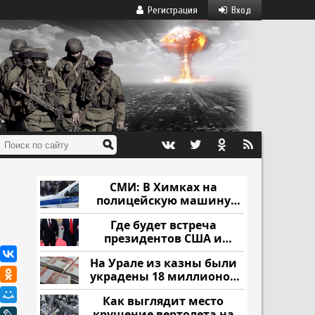
Регистрация
Вход
СМИ: В Химках на
полицейскую машину
напали и подожгли.
Где будет встреча
президентов США и
России: Европа?
На Урале из казны были
украдены 18 миллионов
рублей
Как выглядит место
крушение вертолета на