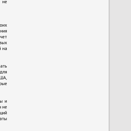
 не
оих
ния
очет
вых
й на
дать
для
США,
орые
ты и
н не
иций
аты