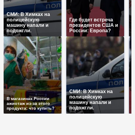
СМИ: В Химках на
полицейскую
Где будет встреча
Н
машину напали и
президентов США и
б
подожгли.
России: Европа?
м
СМИ: В Химках на
полицейскую
Г
В магазинах России
машину напали и
п
ажиотаж из-за этого
подожгли.
Р
продукта: что купить?