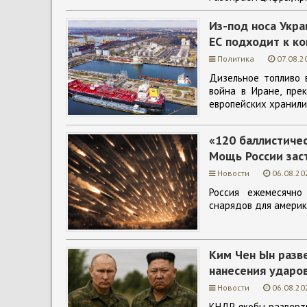
Из-под носа Укра
ЕС подходит к к
Политика
07.08.2
Дизельное топливо 
война в Иране, пре
европейских хранили
«120 баллистичес
Мощь России зас
Новости
06.08.20
Россия ежемесячно
снарядов для америка
Ким Чен Ын разв
нанесения ударов
Новости
06.08.20
КНДР якобы разверт