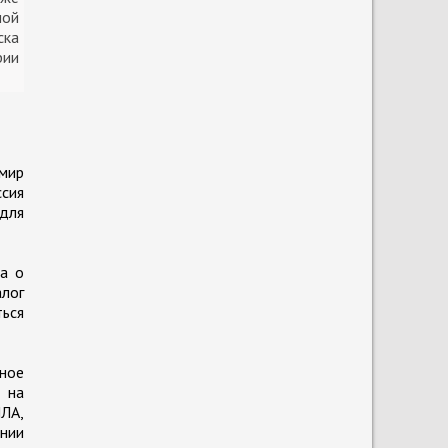
ной
ска
рии
имир
ссия
для
 а о
алог
ться
ное
 на
ПЛА,
янии