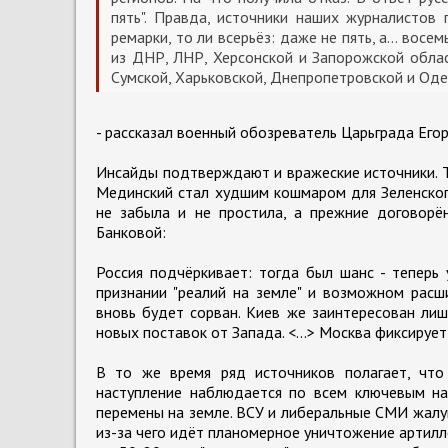
пять". Правда, источники наших журналистов
ремарки, то ли всерьёз: даже не пять, а... вос
из ДНР, ЛНР, Херсонской и Запорожской област
Сумской, Харьковской, Днепропетровской и Оде
- рассказал военный обозреватель Царьграда Егор
Инсайды подтверждают и вражеские источники. Та
Мединский стал худшим кошмаром для Зеленского,
не забыла и не простила, а прежние договорё
Банковой:
Россия подчёркивает: тогда был шанс - теперь 
признании "реалий на земле" и возможном расш
вновь будет сорван. Киев же заинтересован лиш
новых поставок от Запада. <...> Москва фиксируе
В то же время ряд источников полагает, что
наступление наблюдается по всем ключевым на
перемены на земле. ВСУ и либеральные СМИ жалую
из-за чего идёт планомерное уничтожение артил