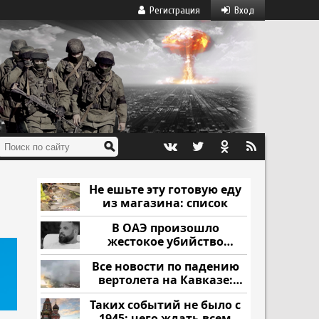
Регистрация
Вход
Не ешьте эту готовую еду
из магазина: список
В ОАЭ произошло
жестокое убийство
криптомиллионера
Все новости по падению
вертолета на Кавказе:
читать здесь
Таких событий не было с
1945: чего ждать всем