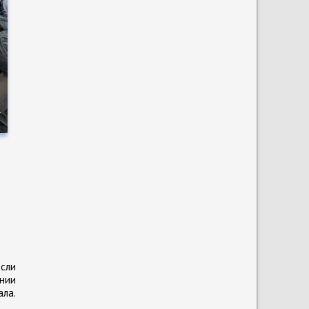
о
а
сли
ании
ла.