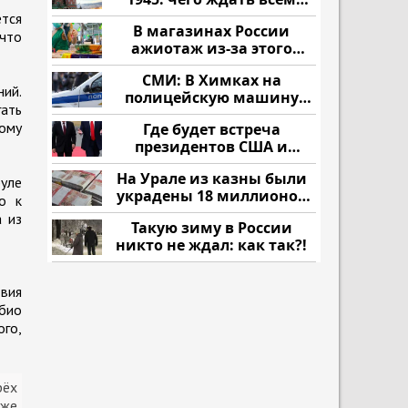
нам?
ется
В магазинах России
 что
ажиотаж из-за этого
продукта: что купить?
СМИ: В Химках на
ний.
полицейскую машину
ать
напали и подожгли.
ому
Где будет встреча
президентов США и
России: Европа?
На Урале из казны были
буле
украдены 18 миллионов
о к
рублей
 из
Такую зиму в России
никто не ждал: как так?!
вия
био
ого,
рёх
уже