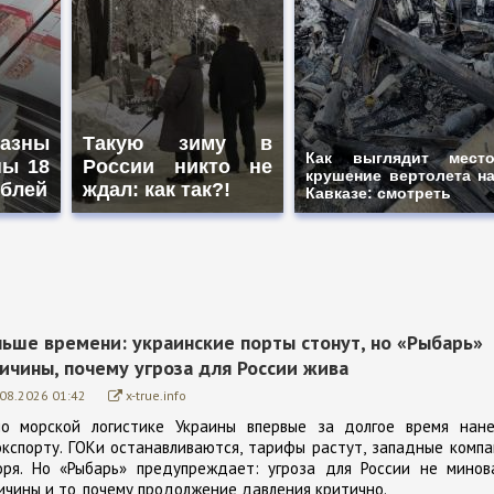
казны
Такую зиму в
Как выглядит мест
ны 18
России никто не
крушение вертолета н
ублей
ждал: как так?!
Кавказе: смотреть
ньше времени: украинские порты стонут, но «Рыбарь»
ичины, почему угроза для России жива
.08.2026 01:42
x-true.info
по морской логистике Украины впервые за долгое время нане
кспорту. ГОКи останавливаются, тарифы растут, западные комп
оря. Но «Рыбарь» предупреждает: угроза для России не минова
ичины и то, почему продолжение давления критично.