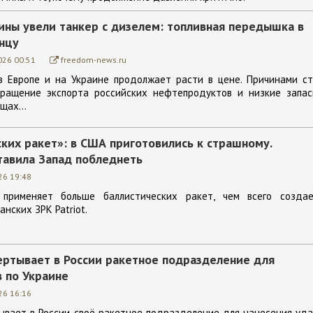
ины увели танкер с дизелем: топливная передышка в
онцу
026 00:51
freedom-news.ru
в Европе и на Украине продолжает расти в цене. Причинами ст
кращение экспорта российских нефтепродуктов и низкие запас
щах...
ких ракет»: в США приготовились к страшному.
тавила Запад побледнеть
26 19:48
 применяет больше баллистических ракет, чем всего создае
нских ЗРК Patriot.
ертывает в России ракетное подразделение для
 по Украине
26 16:16
ывает в России своё ракетное подразделение для нанесения уд