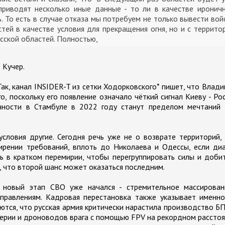
 приводят несколько иные данные - то ли в качестве иронич
емь. То есть в случае отказа мы потребуем не только вывести вой
ей в качестве условия для прекращения огня, но и с террито
сской областей. Полностью,
 Кучер.
к, канал INSIDER-T из сетки Ходорковского* пишет, что Влад
 поскольку его появление означало чёткий сигнал Киеву - Ро
нности в Стамбуле в 2022 году станут пределом мечтаний 
условия другие. Сегодня речь уже не о возврате территорий,
ирении требований, вплоть до Николаева и Одессы, если ди
ь в кратком перемирии, чтобы перегруппировать силы и доби
т, что второй шанс может оказаться последним.
 новый этап СВО уже начался - стремительное массирован
правлениям. Кадровая перестановка также указывает именно
тся, что русская армия критически нарастила производство Б
лерии и дроноводов врага с помощью FPV на рекордном рассто