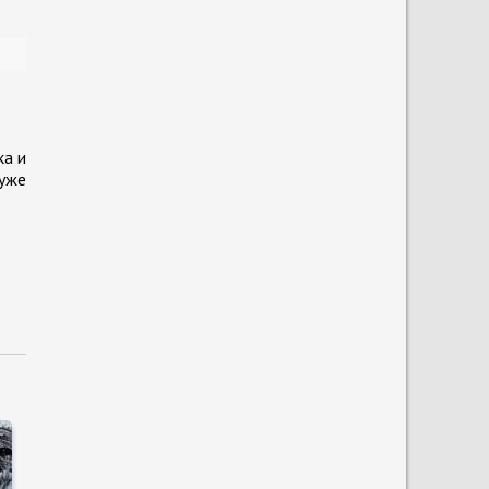
ка и
 уже