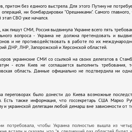
аев, притом без единого выстрела. Для этого Путину не потребу
операций, ни бомбардировки "Орешниками". Самого главного,
 этап СВО уже начался.
, как пишут СМИ, Россия выдвинула Украине всего пять требова
льного вопроса - Украина не должна претендовать и выдвиг
ионов и не противодействовать в работе по их международн
рий ДНР, ЛНР, Запорожской и Херсонской областей.
воров украинские СМИ со ссылкой на своих делегатов в Стам
атум - если Киев не соглашается выполнить требования, т
овская область. Данные официально не подтвердила ни одна
на переговорах было донести до Киева возможные последст
ы. Есть также информация, что госсекретарь США Марко Ру
у и украинской делегации любой демарш вне зависимости от т
сии потребовала, чтобы Украина полностью вышла из четы
ские встали и сказали, что "в следующий раз областей будет 