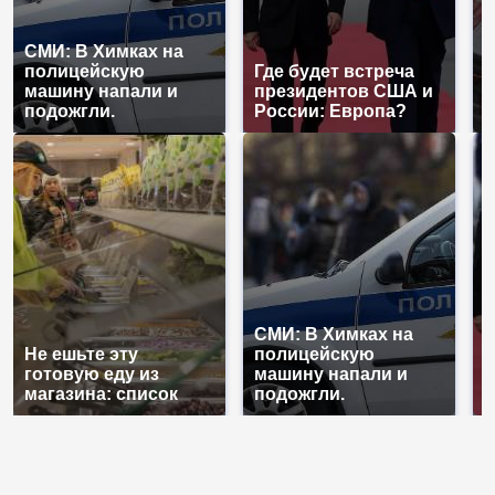
СМИ: В Химках на
полицейскую
Где будет встреча
Н
машину напали и
президентов США и
б
подожгли.
России: Европа?
м
СМИ: В Химках на
Не ешьте эту
полицейскую
Г
готовую еду из
машину напали и
п
магазина: список
подожгли.
Р