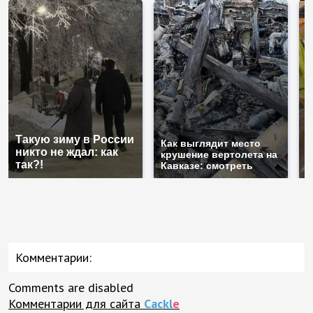
Такую зиму в России
Н
Как выглядит место
никто не ждал: как
г
крушение вертолета на
так?!
м
Кавказе: смотреть
Комментарии:
Comments are disabled
Комментарии для сайта
Cackl
e