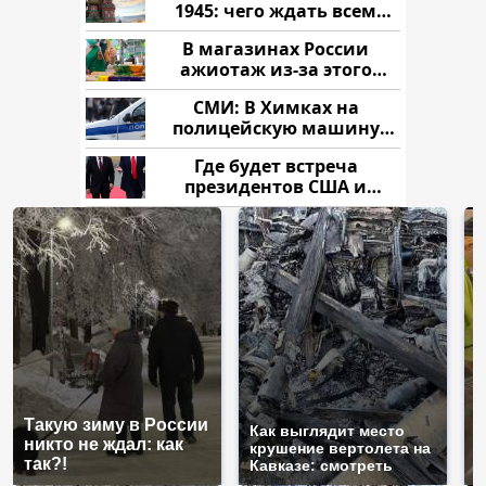
1945: чего ждать всем
нам?
В магазинах России
ажиотаж из-за этого
продукта: что купить?
СМИ: В Химках на
полицейскую машину
напали и подожгли.
Где будет встреча
президентов США и
России: Европа?
Такую зиму в России
Н
Как выглядит место
никто не ждал: как
г
крушение вертолета на
так?!
м
Кавказе: смотреть