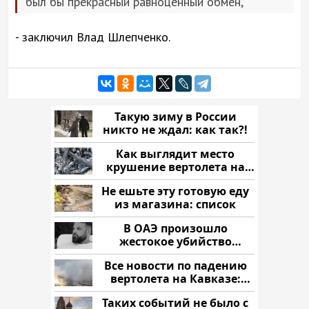
был бы прекрасный равноценный обмен,
- заключил Влад Шлепченко.
Такую зиму в России
никто не ждал: как так?!
Как выглядит место
крушение вертолета на
Кавказе: смотреть
Не ешьте эту готовую еду
из магазина: список
В ОАЭ произошло
жестокое убийство
криптомиллионера
Все новости по падению
вертолета на Кавказе:
читать здесь
Таких событий не было с