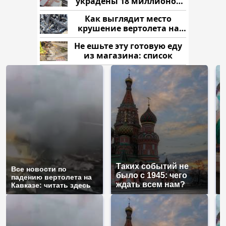
украдены 18 миллионов
рублей
Как выглядит место
крушение вертолета на
Кавказе: смотреть
Не ешьте эту готовую еду
из магазина: список
Таких событий не
Все новости по
В
было с 1945: чего
падению вертолета на
а
ждать всем нам?
Кавказе: читать здесь
п