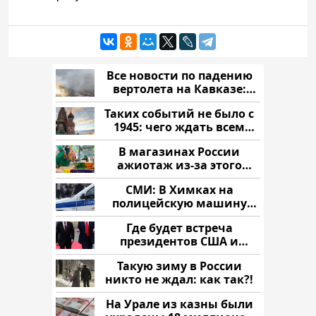
Все новости по падению
вертолета на Кавказе:
читать здесь
Таких событий не было с
1945: чего ждать всем
нам?
В магазинах России
ажиотаж из-за этого
продукта: что купить?
СМИ: В Химках на
полицейскую машину
напали и подожгли.
Где будет встреча
президентов США и
России: Европа?
Такую зиму в России
никто не ждал: как так?!
На Урале из казны были