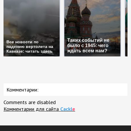
Таких событий не
Все новости по
В
было с 1945: чего
падению вертолета на
а
ждать всем нам?
Кавказе: читать здесь
п
Комментарии:
Comments are disabled
Комментарии для сайта
Cackl
e