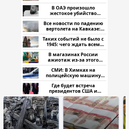
В ОАЭ произошло
жестокое убийство
криптомиллионера
Все новости по падению
вертолета на Кавказе:
читать здесь
Таких событий не было с
1945: чего ждать всем
нам?
В магазинах России
ажиотаж из-за этого
продукта: что купить?
СМИ: В Химках на
полицейскую машину
напали и подожгли.
Где будет встреча
президентов США и
России: Европа?