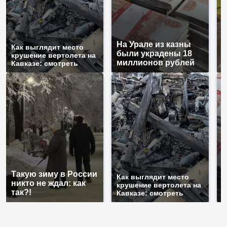
На Урале из казны
Н
Как выглядит место
были украдены 18
г
крушение вертолета на
миллионов рублей
м
Кавказе: смотреть
Такую зиму в России
Н
Как выглядит место
никто не ждал: как
б
крушение вертолета на
так?!
м
Кавказе: смотреть