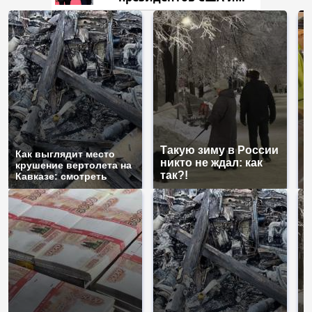
России: Европа?
Такую зиму в России
Н
Как выглядит место
никто не ждал: как
г
крушение вертолета на
так?!
м
Кавказе: смотреть