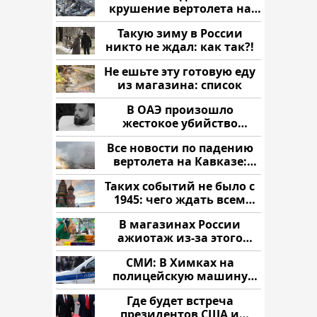
крушение вертолета на
Кавказе: смотреть
Такую зиму в России
никто не ждал: как так?!
Не ешьте эту готовую еду
из магазина: список
В ОАЭ произошло
жестокое убийство
криптомиллионера
Все новости по падению
вертолета на Кавказе:
читать здесь
Таких событий не было с
1945: чего ждать всем
нам?
В магазинах России
ажиотаж из-за этого
продукта: что купить?
СМИ: В Химках на
полицейскую машину
напали и подожгли.
Где будет встреча
президентов США и