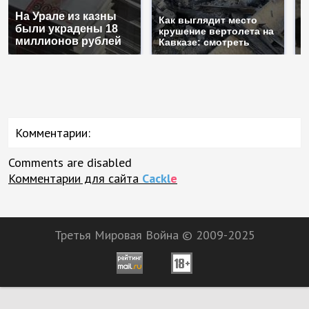
На Урале из казны
Т
Как выглядит место
были украдены 18
н
крушение вертолета на
миллионов рублей
т
Кавказе: смотреть
Комментарии:
Comments are disabled
Комментарии для сайта
Cackl
e
Третья Мировая Война © 2009-2025