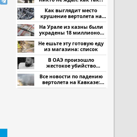
Как выглядит место
крушение вертолета на
Кавказе: смотреть
На Урале из казны были
украдены 18 миллионов
рублей
Не ешьте эту готовую еду
из магазина: список
В ОАЭ произошло
жестокое убийство
криптомиллионера
Все новости по падению
вертолета на Кавказе:
читать здесь