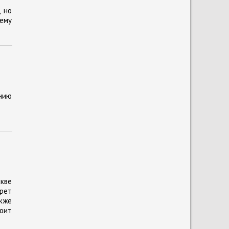
, но
чему
ению
кве
прет
кже
тоит