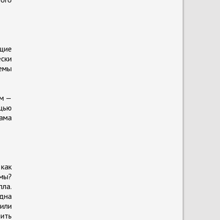
ящие
ески
емы
ом —
щью
сама
как
мы?
пла.
одна
 или
ить