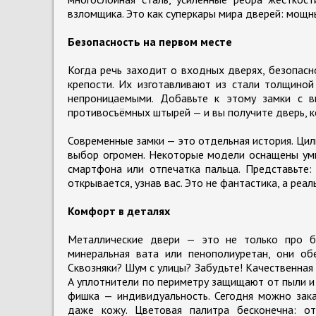
взломщика. Это как суперкары мира дверей: мощн
Безопасность на первом месте
Когда речь заходит о входных дверях, безопасн
крепости. Их изготавливают из стали толщиной
непроницаемыми. Добавьте к этому замки с в
противосъёмных штырей — и вы получите дверь, к
Современные замки — это отдельная история. Ци
выбор огромен. Некоторые модели оснащены ум
смартфона или отпечатка пальца. Представьте:
открывается, узнав вас. Это не фантастика, а реал
Комфорт в деталях
Металлические двери — это не только про бе
минеральная вата или пенополиуретан, они о
Сквозняки? Шум с улицы? Забудьте! Качественная
А уплотнители по периметру защищают от пыли и 
фишка — индивидуальность. Сегодня можно зака
даже кожу. Цветовая палитра бесконечна: от