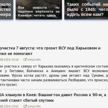
ошло
Таких событий н
Все новости по
йство
было с 1945: чег
падению вертолета на
онера
ждать всем нам?
Кавказе: читать здесь
участка 7 августа: что грозит ВСУ под Харьковом и
уже не помогают
.08.2026 14:16
x-true.info
ри участка к северу от Харькова оказались в критическом состоя
ие у Гоптовки, Волчанска и Анищино лишает ВСУ возможно
рвами. Угроза котла растёт, дроны уже летают над Сумами, а
тантиновки части начали разваливаться. Разбираем, что происх
это грозит.
А хлынули в Киев: Вашингтон давит Россию к 90-м, а
ией станет сбитый спутник
.08.2026 20:55
x-true.info