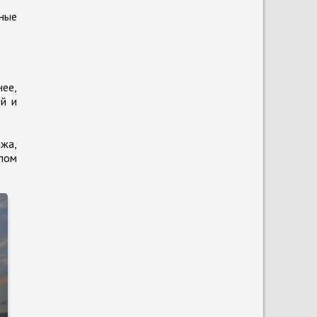
жные
нее,
й и
ажа,
алом