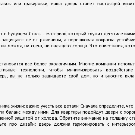
тавок или гравировки, ваша дверь станет настоящей визит
т о будущем. Сталь — материал, который служит десятилетиями
я защищают её от ржавчины, а порошковая покраска устойчи
ни дождя, ни снега, ни палящего солнца. Это инвестиция, кот
тановится всё более экологичным. Многие компании использ
тивные технологии, чтобы минимизировать воздействие
ерь, вы не только защищаете свой дом, но и вносите вкла
ника жизни: важно учесть все детали. Сначала определите, что
 или баланс между ними. Для квартиры подойдут двери с хор
ленной защитой от холода. Обратите внимание на толщину ст
дьте про дизайн: дверь должна гармонировать с интерьеро