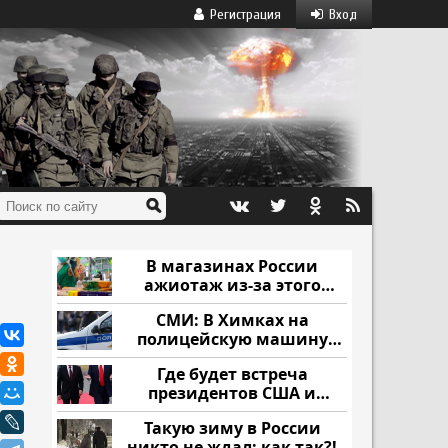
Регистрация
Вход
В магазинах России
ажиотаж из-за этого
продукта: что купить?
СМИ: В Химках на
полицейскую машину
напали и подожгли.
Где будет встреча
президентов США и
России: Европа?
Такую зиму в России
никто не ждал: как так?!