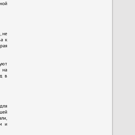
ной
, не
ва к
орая
уют
 на
д в
 для
ошей
али,
м и