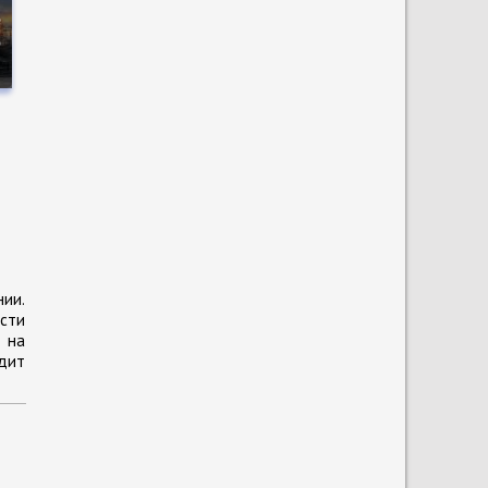
е
о
нии.
сти
 на
одит