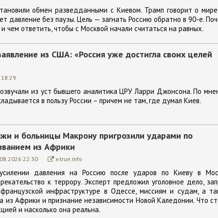
тановили обмен разведданными с Киевом. Трамп говорит о мире
т давление без паузы. Цель — загнать Россию обратно в 90-е. По
и чем ответить, чтобы с Москвой начали считаться на равных.
явление из США: «Россия уже достигла своих целей
 18:29
розвучали из уст бывшего аналитика ЦРУ Ларри Джонсона. По мн
кладывается в пользу России – причем не там, где думал Киев.
ляжи и больницы Макрону пригрозили ударами по
иванием из Африки
.08.2026 22:30
x-true.info
усилении давления на Россию после ударов по Киеву в Мос
рекательство к террору. Эксперт предложил уголовное дело, за
 французской инфраструктуре в Одессе, миссиям и судам, а та
 из Африки и признание независимости Новой Каледонии. Что с
цией и насколько она реальна.