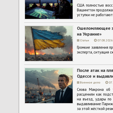
США полностью восс
Вашингтон продолжае
уступки не работают 
Ошеломляющее за
на Украине»
Статьи
07.08.2026
Громкие заявления п
эксперта, ситуация с
После атак на п
Одессе и выдавл
Военное дело
07
Слова Макрона об 
расценили как подст
на въезд, удары по
выдавливание Парижа
за этой жёсткой реак