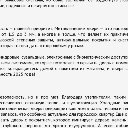
ые, надёжные и невероятно стильные.
ость — главный приоритет. Металлические двери — это насто
 от 1,5 до 3 мм, а иногда и толще, что делает их практич
ысокой степенью защиты, антивандальные покрытия и сист
оторая готова дать отпор любым угрозам.
линдровые, сувальдные, электронные с биометрическим доступ
ными системами, которые позволяют открывать дверь с помо
 вы возвращаетесь домой с пакетами из магазина, и дверь 
ьность 2025 года!
зопасность, но и про уют. Благодаря утеплителям, таким 
беспечивают отличную тепло- и шумоизоляцию. Холодные зи
 металлическая дверь превращает ваш дом в оазис тишины и те
запахов, что особенно актуально для городских квартир.Ещё 
зать дверь с покрытием, которое имитирует дерево, камень
 глубокого чёрного до яркого изумрудного. А если добав