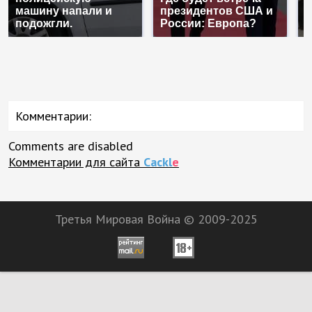
машину напали и
президентов США и
н
подожгли.
России: Европа?
т
Комментарии:
Comments are disabled
Комментарии для сайта
Cackl
e
Третья Мировая Война © 2009-2025