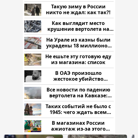
России: Европа?
Такую зиму в России
никто не ждал: как так?!
Как выглядит место
крушение вертолета на
Кавказе: смотреть
На Урале из казны были
украдены 18 миллионов
рублей
Не ешьте эту готовую еду
из магазина: список
В ОАЭ произошло
жестокое убийство
криптомиллионера
Все новости по падению
вертолета на Кавказе:
читать здесь
Таких событий не было с
1945: чего ждать всем
нам?
В магазинах России
ажиотаж из-за этого
продукта: что купить?