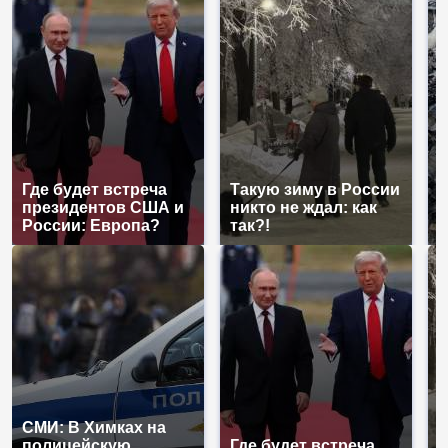
Где будет встреча
Такую зиму в России
К
президентов США и
никто не ждал: как
к
России: Европа?
так?!
К
СМИ: В Химках на
полицейскую
Где будет встреча
Т