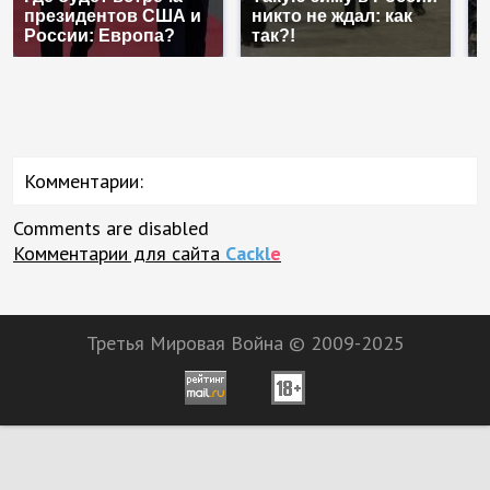
К
президентов США и
никто не ждал: как
к
России: Европа?
так?!
К
Комментарии:
Comments are disabled
Комментарии для сайта
Cackl
e
Третья Мировая Война © 2009-2025