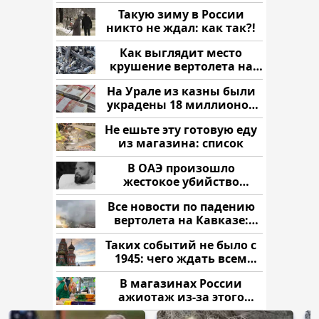
России: Европа?
Такую зиму в России
никто не ждал: как так?!
Как выглядит место
крушение вертолета на
Кавказе: смотреть
На Урале из казны были
украдены 18 миллионов
рублей
Не ешьте эту готовую еду
из магазина: список
В ОАЭ произошло
жестокое убийство
криптомиллионера
Все новости по падению
вертолета на Кавказе:
читать здесь
Таких событий не было с
1945: чего ждать всем
нам?
В магазинах России
ажиотаж из-за этого
продукта: что купить?