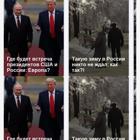
Где будет встреча
Такую зиму в России
К
президентов США и
никто не ждал: как
к
России: Европа?
так?!
К
Где будет встреча
Такую зиму в России