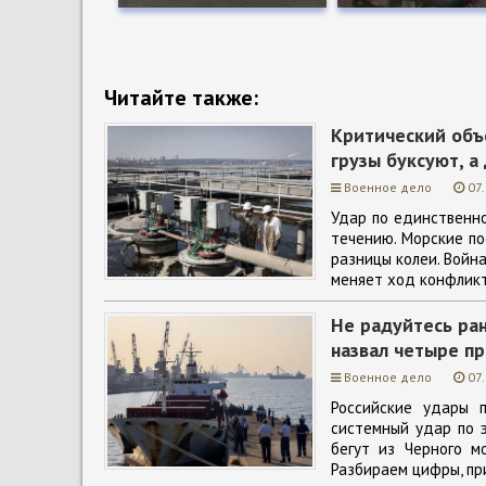
Читайте также:
Критический объ
грузы буксуют, а
Военное дело
07
Удар по единственно
течению. Морские по
разницы колеи. Война
меняет ход конфликт
Не радуйтесь ра
назвал четыре пр
Военное дело
07
Российские удары 
системный удар по э
бегут из Черного м
Разбираем цифры, пр