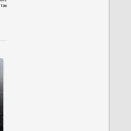
 так
о
а