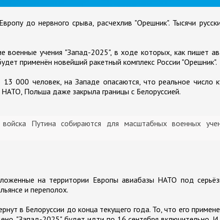
вропу до нервного срыва, расчехлив "Орешник". Тысячи русск
кие военные учения "Запад-2025", в ходе которых, как пишет а
 будет применён новейший ракетный комплекс России "Орешник".
о 13 000 человек, на Западе опасаются, что реальное число 
и НАТО, Польша даже закрыла границы с Белоруссией.
у войска Путина собираются для масштабных военных уче
положенные на территории Европы авиабазы НАТО под серьёз
альянсе и переполох.
рнут в Белоруссии до конца текущего года. То, что его примен
но. "Запад-2025" будет идти по 16 сентября включительно. И