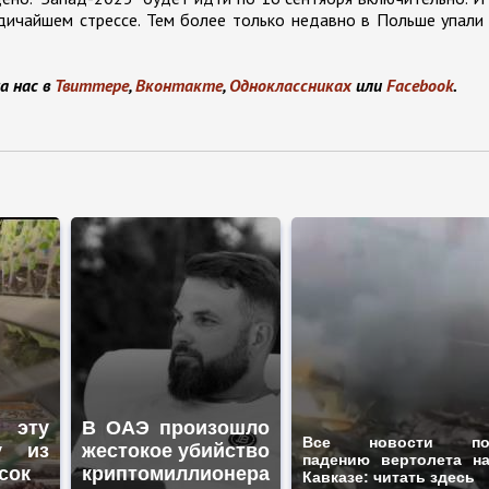
дичайшем стрессе. Тем более только недавно в Польше упали
а нас в
Твиттере
,
Вконтакте
,
Одноклассниках
или
Facebook
.
 эту
В ОАЭ произошло
Все новости п
у из
жестокое убийство
падению вертолета н
сок
криптомиллионера
Кавказе: читать здесь