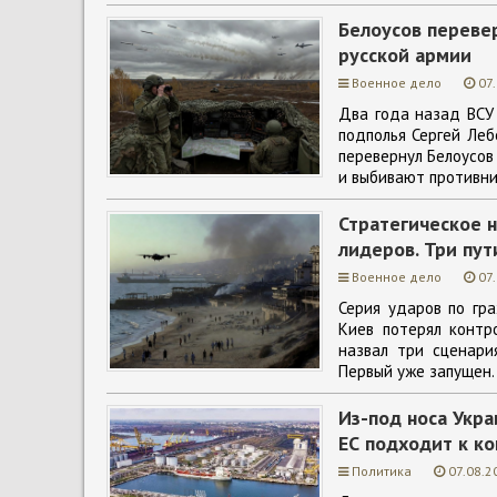
Белоусов перевер
русской армии
Военное дело
07
Два года назад ВСУ 
подполья Сергей Леб
перевернул Белоусов
и выбивают противни
Стратегическое н
лидеров. Три пут
Военное дело
07
Серия ударов по гр
Киев потерял контр
назвал три сценари
Первый уже запущен.
Из-под носа Укра
ЕС подходит к к
Политика
07.08.2