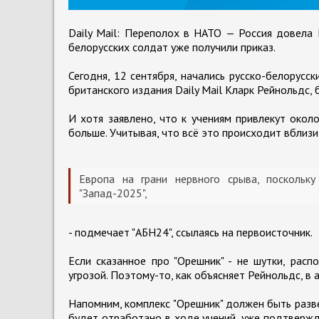
Daily Mail: Переполох в НАТО — Россия довела Е
белорусских солдат уже получили приказ.
Сегодня, 12 сентября, начались русско-белорусс
британского издания Daily Mail Кларк Рейнольдс,
И хотя заявлено, что к учениям привлекут окол
больше. Учитывая, что всё это происходит вблиз
Европа на грани нервного срыва, поскольк
"Запад-2025",
- подмечает "АБН24", ссылаясь на первоисточник.
Если сказанное про "Орешник" - не шутки, рас
угрозой. Поэтому-то, как объясняет Рейнольдс, в 
Напомним, комплекс "Орешник" должен быть разве
будет отработано в ходе учений, уже подтвержде