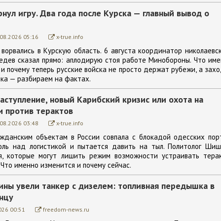
нул игру. Два года после Курска — главный вывод о
.08.2026 05:16
x-true.info
ворвались в Курскую область. 6 августа координатор николаевс
едев сказал прямо: аплодирую стоя работе Минобороны. Что им
 и почему теперь русские войска не просто держат рубежи, а зах
ка — разбираем на фактах.
аступление, новый Карибский кризис или охота на
и против терактов
.08.2026 03:48
x-true.info
ажданским объектам в России совпала с блокадой одесских пор
оль над логистикой и пытается давить на тыл. Политолог Шиш
я, которые могут лишить режим возможности устраивать терак
 Что именно изменится и почему сейчас.
ины увели танкер с дизелем: топливная передышка в
онцу
026 00:51
freedom-news.ru