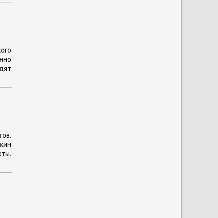
кого
енно
одят
тов.
кин
ты.