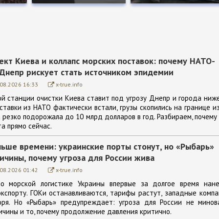
ект Киева и коллапс морских поставок: почему НАТО-
 Днепр рискует стать источником эпидемии
.08.2026 16:33
x-true.info
й станции очистки Киева ставит под угрозу Днепр и города ниж
ставки из НАТО фактически встали, грузы скопились на границе и
 резко подорожала до 10 млрд долларов в год. Разбираем, почему
а прямо сейчас.
ньше времени: украинские порты стонут, но «Рыбарь»
ичины, почему угроза для России жива
.08.2026 01:42
x-true.info
по морской логистике Украины впервые за долгое время нане
кспорту. ГОКи останавливаются, тарифы растут, западные комп
оря. Но «Рыбарь» предупреждает: угроза для России не минова
ичины и то, почему продолжение давления критично.