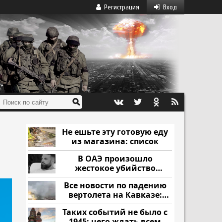
Регистрация
Вход
Не ешьте эту готовую еду
из магазина: список
В ОАЭ произошло
жестокое убийство
криптомиллионера
Все новости по падению
вертолета на Кавказе:
читать здесь
Таких событий не было с
1945: чего ждать всем