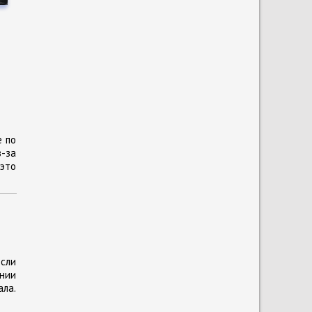
е по
з-за
 это
сли
ании
ла.