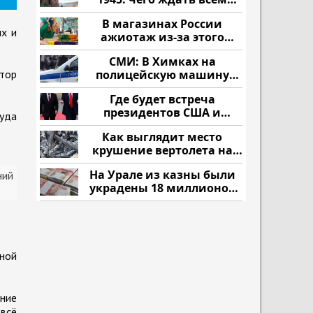
нам?
В магазинах России
их и
ажиотаж из-за этого
продукта: что купить?
СМИ: В Химках на
втор
полицейскую машину
напали и подожгли.
Где будет встреча
президентов США и
куда
России: Европа?
Как выглядит место
крушение вертолета на
Кавказе: смотреть
На Урале из казны были
ний
украдены 18 миллионов
рублей
ной
ение
 всё