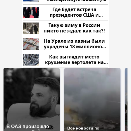
напали и подожгли.
Где будет встреча
президентов США и
России: Европа?
Такую зиму в России
никто не ждал: как так?!
На Урале из казны были
украдены 18 миллионов
рублей
Как выглядит место
крушение вертолета на
Кавказе: смотреть
В ОАЭ произошло
Т
Все новости по