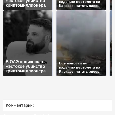
жестокое убийство
б
падению вертолета на
криптомиллионера
ж
Кавказе: читать здесь
В ОАЭ произошло
Т
Все новости по
жестокое убийство
б
падению вертолета на
криптомиллионера
ж
Кавказе: читать здесь
Комментарии: