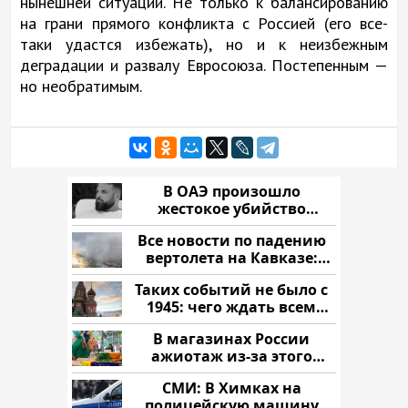
нынешней ситуации. Не только к балансированию
на грани прямого конфликта с Россией (его все-
таки удастся избежать), но и к неизбежным
деградации и развалу Евросоюза. Постепенным —
но необратимым.
В ОАЭ произошло
жестокое убийство
криптомиллионера
Все новости по падению
вертолета на Кавказе:
читать здесь
Таких событий не было с
1945: чего ждать всем
нам?
В магазинах России
ажиотаж из-за этого
продукта: что купить?
СМИ: В Химках на
полицейскую машину